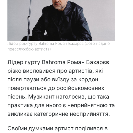
Лідер рок-гурту Bahroma Роман Бахарєв (фото надане
пресслужбою артиста)
Лідер гурту Bahroma Роман Бахарєв
різко висловився про артистів, які
після паузи або виїзду за кордон
повертаються до російськомовних
пісень. Музикант наголосив, що така
практика для нього є неприйнятною та
викликає категоричне несприйняття.
Своїми думками артист поділився в