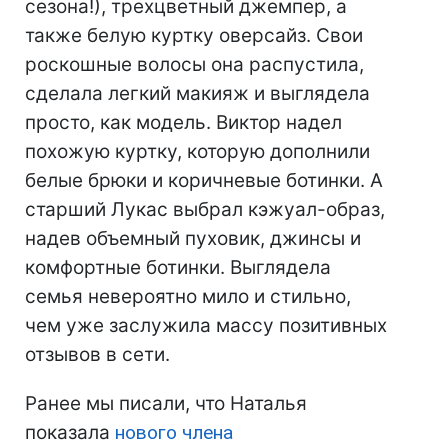
сезона!), трехцветный джемпер, а
также белую куртку оверсайз. Свои
роскошные волосы она распустила,
сделала легкий макияж и выглядела
просто, как модель. Виктор надел
похожую куртку, которую дополнили
белые брюки и коричневые ботинки. А
старший Лукас выбрал кэжуал-образ,
надев объемный пуховик, джинсы и
комфортные ботинки. Выглядела
семья невероятно мило и стильно,
чем уже заслужила массу позитивных
отзывов в сети.
Ранее мы писали, что Наталья
показала
нового члена