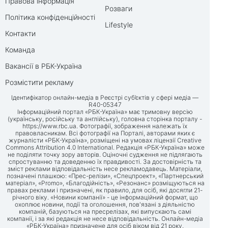
Правова інформація
Розваги
Політика конфіденційності
Lifestyle
Контакти
Команда
Вакансії в РБК-Україна
Розмістити рекламу
Ідентифікатор онлайн-медіа в Реєстрі суб’єктів у сфері медіа —
R40-05347
Інформаційний портал «РБК-Україна» має тримовну версію
(українську, російську та англійську), головна сторінка порталу -
https://www.rbc.ua
. Фотографії, зображення належать їх
правовласникам. Всі фотографії на Порталі, авторами яких є
журналісти «РБК-Україна», розміщені на умовах ліцензії Creative
Commons Attribution 4.0 International. Редакція «РБК-Україна» може
не поділяти точку зору авторів. Оціночні судження не підлягають
спростуванню та доведенню їх правдивості. За достовірність та
зміст реклами відповідальність несе рекламодавець. Матеріали,
позначені плашкою: «Прес-релізи», «Спецпроект», «Партнерський
матеріал», «Promo», «Благодійність», «Резонанс» розміщуються на
правах реклами і призначені, як правило, для осіб, які досягли 21-
річного віку. «Новини компанії» - це інформаційний формат, що
охоплює новини, події та оголошення, пов'язані з діяльністю
компаній, базуються на пресрелізах, які випускають самі
компанії, і за які редакція не несе відповідальність. Онлайн-медіа
«РБК-Україна» призначене для осіб віком від 21 року.