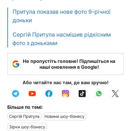
Притула показав нове фото 9-річної
доньки
Сергій Притула насмішив рідкісним
фото з доньками
Не пропустіть головне! Підпишіться на
наші оновлення в Google!
Або читайте нас там, де вам зручно!
Більше по темі:
Сергій Притула
Новини шоу-бізнесу
Зірки шоу-бізнесу