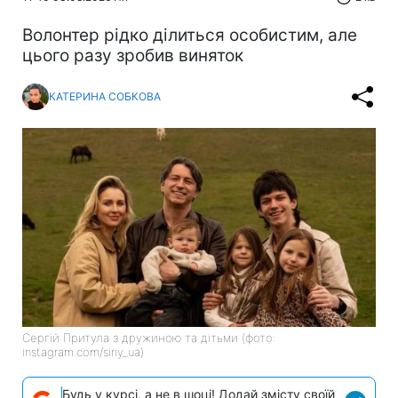
Волонтер рідко ділиться особистим, але
цього разу зробив виняток
КАТЕРИНА СОБКОВА
Сергій Притула з дружиною та дітьми (фото:
instagram.com/siriy_ua)
Будь у курсі, а не в шоці! Додай змісту своїй