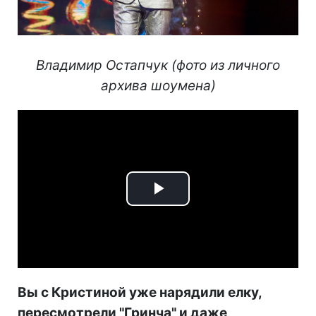
Владимир Остапчук (фото из личного
архива шоумена)
Play
Video
Вы с Кристиной уже нарядили
е
лку,
пересмотрели "Гринча" и даже