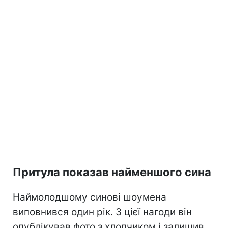
Притула показав найменшого сина
Наймолодшому синові шоумена
виповнився один рік. З цієї нагоди він
опублікував фото з хлопчиком і залишив