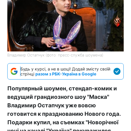
Владимир Остапчук (фото: пресс-служба шоумена)
Будь у курсі, а не в шоці! Додай змісту своїй
стрічці
разом з РБК-Україна в Google
Популярный шоумен, стендап-комик и
ведущий грандиозного шоу "Маска"
Владимир Остапчук уже вовсю
готовится к празднованию Нового года.
Подарки купил, на съемках "Новорічної
ночі на каналі "Україна" покуражился,