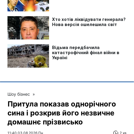
Шоу бізнес
»
Притула показав однорічного
сина і розкрив його незвичне
домашнє прізвисько
11:40 03.08.2026 Пн
2 хв