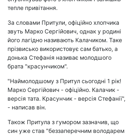
тепле привітання.
За словами Притули, офіційно хлопчика
звуть Марко Сергійович, однак у родині
його лагідно називають Калачиком. Таке
прізвисько використовує сам батько, а
донька Стефанія називає молодшого
брата "красунчиком".
"Наймолодшому з Притул сьогодні 1 рік!
Марко Сергійович - офіційно. Калачик -
версія тата. Красунчик - версія Стефанії",
- написав він.
Також Притула з гумором зазначив, що
син уже став "беззаперечним володарем