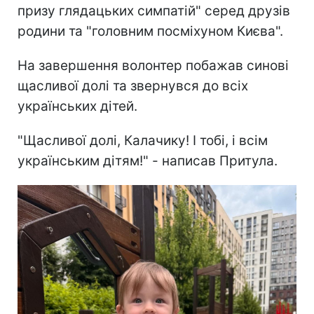
призу глядацьких симпатій" серед друзів
родини та "головним посміхуном Києва".
На завершення волонтер побажав синові
щасливої долі та звернувся до всіх
українських дітей.
"Щасливої долі, Калачику! І тобі, і всім
українським дітям!" - написав Притула.