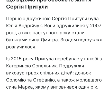
Сергія Притули
Першою дружиною Сергія Притули була
Юлія Андрійчук. Вони одружилися у 2007
році, а вже наступного року стали
батьками сина Дмитра. Згодом подружжя
розлучилося.
Із 2015 року Притула перебуває у шлюбі з
Катериною Сопельник. Подружжя
виховує трьох спільних дітей: доньок
Соломію та Стефанію, а також молодшого
сина Марка, якому виповнився один рік.