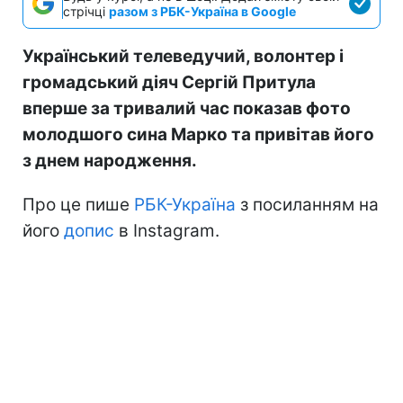
стрічці
разом з РБК-Україна в Google
Український телеведучий, волонтер і
громадський діяч Сергій Притула
вперше за тривалий час показав фото
молодшого сина Марко та привітав його
з днем народження.
Про це пише
РБК-Україна
з посиланням на
його
допис
в Instagram.