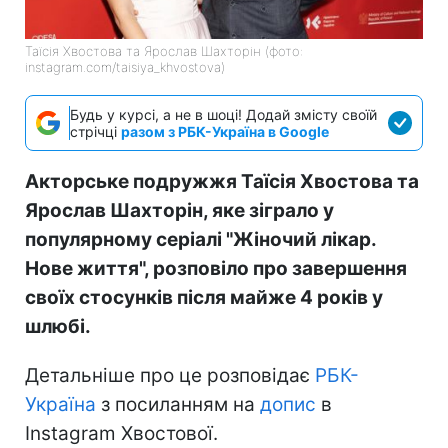
Таїсія Хвостова та Ярослав Шахторін (фото:
instagram.com/taisiya_khvostova)
Будь у курсі, а не в шоці! Додай змісту своїй
стрічці
разом з РБК-Україна в Google
Акторське подружжя Таїсія Хвостова та
Ярослав Шахторін, яке зіграло у
популярному серіалі "Жіночий лікар.
Нове життя", розповіло про завершення
своїх стосунків після майже 4 років у
шлюбі.
Детальніше про це розповідає
РБК-
Україна
з посиланням на
допис
в
Instagram Хвостової.