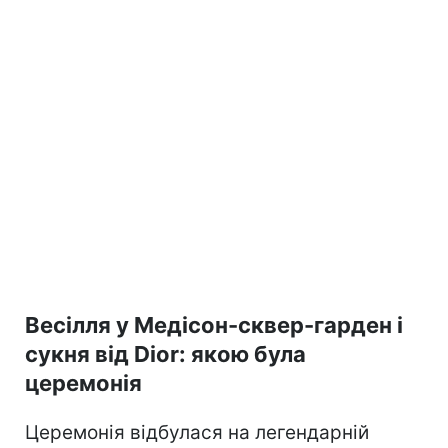
Весілля у Медісон-сквер-гарден і
сукня від Dior: якою була
церемонія
Церемонія відбулася на легендарній