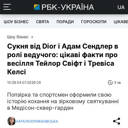
UA
ШОУ БІЗНЕС
СВЯТА
ПОРАДИ
ГОРОСКОПИ
ЦІКАВ
Шоу бізнес
»
Сукня від Dior і Адам Сендлер в
ролі ведучого: цікаві факти про
весілля Тейлор Свіфт і Тревіса
Келсі
10:26 04.07.2026 Сб
3 хв
Попзірка та спортсмен оформили свою
історію кохання на зірковому святкуванні
в Медісон-сквер-гарден
НАТАЛЯ КРИЖАНІВСЬКА