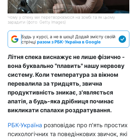
Чому у спеку ми перетворюємося на зомбі та як цьому
зарадити (фото: Getty Images)
Будь у курсі, а не в шоці! Додай змісту своїй
стрічці
разом з РБК-Україна в Google
Літня спека виснажує не лише фізично -
вона буквально "плавить" нашу нервову
систему. Коли температура за вікном
перевалила за тридцять, звична
продуктивність зникає, з'являється
апатія, а будь-яка дрібниця починає
викликати спалахи роздратування.
РБК-Україна
розповідає про п'ять простих
психологічних та поведінкових звичок, які