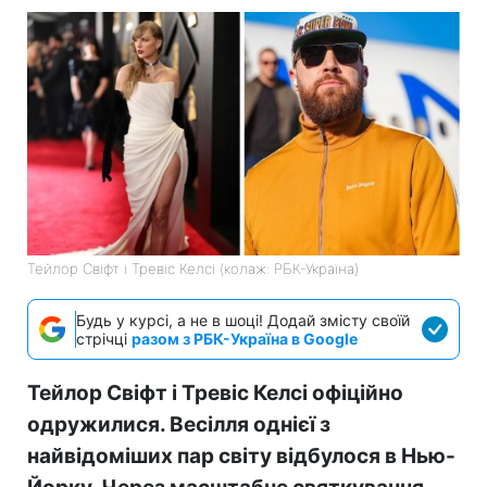
Тейлор Свіфт і Тревіс Келсі (колаж: РБК-Україна)
Будь у курсі, а не в шоці! Додай змісту своїй
стрічці
разом з РБК-Україна в Google
Тейлор Свіфт і Тревіс Келсі офіційно
одружилися. Весілля однієї з
найвідоміших пар світу відбулося в Нью-