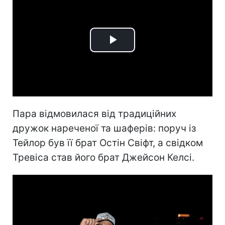
Play
Video
Пара відмовилася від традиційних
дружок нареченої та шаферів: поруч із
Тейлор був її брат Остін Свіфт, а свідком
Тревіса став його брат Джейсон Келсі.