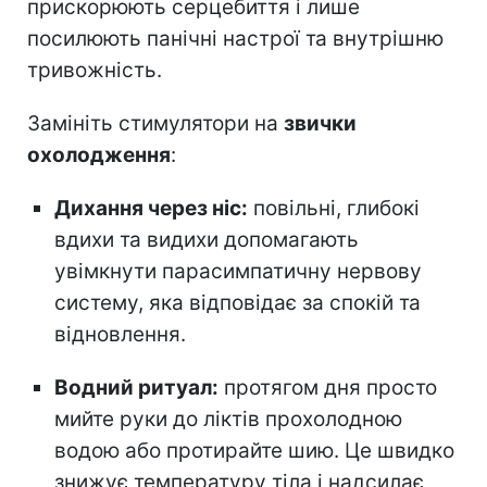
прискорюють серцебиття і лише
посилюють панічні настрої та внутрішню
тривожність.
Замініть стимулятори на
звички
охолодження
:
Дихання через ніс:
повільні, глибокі
вдихи та видихи допомагають
увімкнути парасимпатичну нервову
систему, яка відповідає за спокій та
відновлення.
Водний ритуал:
протягом дня просто
мийте руки до ліктів прохолодною
водою або протирайте шию. Це швидко
знижує температуру тіла і надсилає