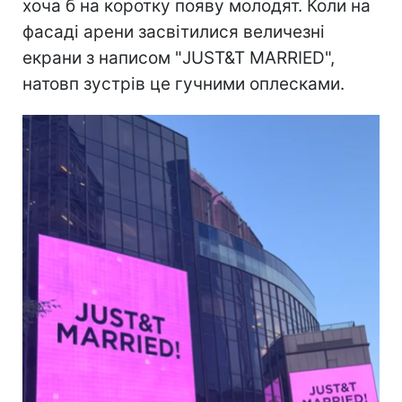
хоча б на коротку появу молодят. Коли на
фасаді арени засвітилися величезні
екрани з написом "JUST&T MARRIED",
натовп зустрів це гучними оплесками.