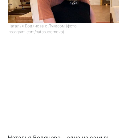
Наталья Водянова с Лукасом (фото:
instagram.com/natasupernova)
Наталья Водянова - одна из самых