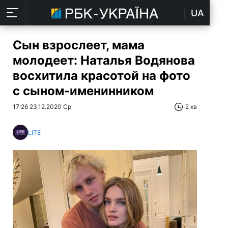
UA
Сын взрослеет, мама
молодеет: Наталья Водянова
восхитила красотой на фото
с сыном-именинником
17:26 23.12.2020 Ср
2 хв
LITE