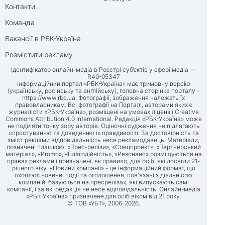
Контакти
Команда
Вакансії в РБК-Україна
Розмістити рекламу
Ідентифікатор онлайн-медіа в Реєстрі суб’єктів у сфері медіа —
R40-05347
Інформаційний портал «РБК-Україна» має тримовну версію
(українську, російську та англійську), головна сторінка порталу -
https://www.rbc.ua
. Фотографії, зображення належать їх
правовласникам. Всі фотографії на Порталі, авторами яких є
журналісти «РБК-Україна», розміщені на умовах ліцензії Creative
Commons Attribution 4.0 International. Редакція «РБК-Україна» може
не поділяти точку зору авторів. Оціночні судження не підлягають
спростуванню та доведенню їх правдивості. За достовірність та
зміст реклами відповідальність несе рекламодавець. Матеріали,
позначені плашкою: «Прес-релізи», «Спецпроект», «Партнерський
матеріал», «Promo», «Благодійність», «Резонанс» розміщуються на
правах реклами і призначені, як правило, для осіб, які досягли 21-
річного віку. «Новини компанії» - це інформаційний формат, що
охоплює новини, події та оголошення, пов'язані з діяльністю
компаній, базуються на пресрелізах, які випускають самі
компанії, і за які редакція не несе відповідальність. Онлайн-медіа
«РБК-Україна» призначене для осіб віком від 21 року.
© ТОВ «УБТ», 2006-2026.