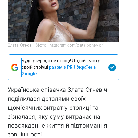
Злата Огнєвіч (фото: instagram.com/zlata.ognevich)
Будь у курсі, а не в шоці! Додай змісту
своїй стрічці
разом з РБК-Україна в
Google
Українська співачка Злата Огнєвіч
поділилася деталями своїх
щомісячних витрат у столиці та
зізналася, яку суму витрачає на
повсякденне життя й підтримання
зовнішності.