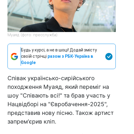
Муаяд (фото: пресслужба)
Будь у курсі, а не в шоці! Додай змісту
своїй стрічці
разом з РБК-Україна в
Google
Співак українсько-сирійського
походження Муаяд, який переміг на
шоу "Співають всі!" та брав участь у
Нацвідборі на "Євробачення-2025",
представив нову пісню. Також артист
запрем'єрив кліп.