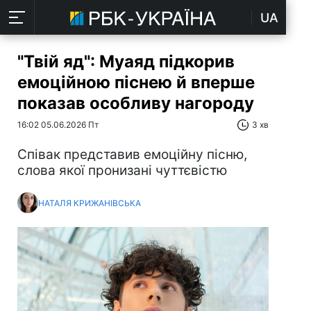
UA
"Твій яд": Муаяд підкорив
емоційною піснею й вперше
показав особливу нагороду
16:02 05.06.2026 Пт
3 хв
Співак представив емоційну пісню,
слова якої пронизані чуттєвістю
НАТАЛЯ КРИЖАНІВСЬКА