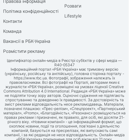
Правова інформація
Розваги
Політика конфіденційності
Lifestyle
Контакти
Команда
Вакансії в РБК-Україна
Розмістити рекламу
Ідентифікатор онлайн-медіа в Реєстрі суб’єктів у сфері медіа —
R40-05347
Інформаційний портал «РБК-Україна» має тримовну версію
(українську, російську та англійську), головна сторінка порталу -
https://www.rbc.ua
. Фотографії, зображення належать їх
правовласникам. Всі фотографії на Порталі, авторами яких є
журналісти «РБК-Україна», розміщені на умовах ліцензії Creative
Commons Attribution 4.0 International. Редакція «РБК-Україна» може
не поділяти точку зору авторів. Оціночні судження не підлягають
спростуванню та доведенню їх правдивості. За достовірність та
зміст реклами відповідальність несе рекламодавець. Матеріали,
позначені плашкою: «Прес-релізи», «Спецпроект», «Партнерський
матеріал», «Promo», «Благодійність», «Резонанс» розміщуються на
правах реклами і призначені, як правило, для осіб, які досягли 21-
річного віку. «Новини компанії» - це інформаційний формат, що
охоплює новини, події та оголошення, пов'язані з діяльністю
компаній, базуються на пресрелізах, які випускають самі
компанії, і за які редакція не несе відповідальність. Онлайн-медіа
«РБК-Україна» призначене для осіб віком від 21 року.