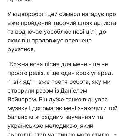
У відеороботі цей символ нагадує про
вже пройдений творчий шлях артиста
та водночас уособлює нові цілі, до
яких він продовжує впевнено
рухатися.
"Кожна нова пісня для мене - це не
просто реліз, а ще один крок уперед.
"Твій яд" - вже третя робота, яку ми
створили разом із Даніелем
Вейнером. Він дуже тонко відчуває
музику і допомагає мені знаходити той
баланс між східним звучанням та
українською мелодикою, який
сьогодні став частиною мого стилю", -