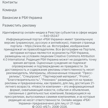
Контакты
Команда
Вакансии в РБК-Украина
Разместить рекламу
Идентификатор онлайн-медиа в Реестре субъектов в сфере медиа
— R40-05347
Информационный портал «РБК-Украина» имеет трехязычную
версию (украинскую, русскую и английскую), главная страница
портала –
https://www.rbc.ua
. Фотографии, изображения
принадлежат их правообладателям. Все фотографии на Портале,
авторами которых являются журналисты РБК-Украина,
размещены на условиях лицензии Creative Commons Attribution
4.0 International. Редакция РБК-Украина может не разделять точку
зрения авторов. Оценочные суждения не подлежат
опровержению и подтверждению их правдивости. За
достоверность и содержание рекламы ответственность несет
рекламодатель. Материалы, обозначенные плашкой: "Пресс-
релизы", "Спецпроект", "Партнерский материал", "Promo",
"Благотворительность", "Резонанс" размещаются на правах
рекламы и предназначены, как правило, для лиц, достигших 21-
летнего возраста. «Новости компании» – это информационный
формат, охватывающий новости, события и объявления,
связанные с деятельностью компаний, базирующиеся на
прессрелизах, выпускаемых самими компаниями, и за которые
редакция не несет ответственности. Онлайн-медиа «РБК-
Украина» предназначено для лиц от 21 года.
© ООО «УБТ», 2006-2026.