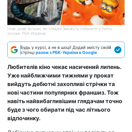
Нові цікаві фільми, які глядачі зможуть побачити у липні
(колаж: РБК-УКраїна)
Будь у курсі, а не в шоці! Додай змісту своїй
стрічці
разом з РБК-Україна в Google
Любителів кіно чекає насичений липень.
Уже найближчими тижнями у прокат
вийдуть дебютні захопливі стрічки та
нові частини популярних франшиз. Тож
навіть найвибагливішим глядачам точно
буде з чого обирати під час літнього
відпочинку.