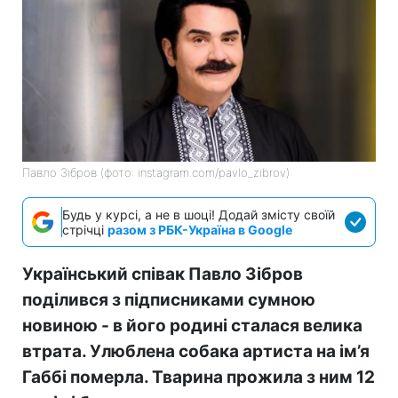
Павло Зібров (фото: instagram.com/pavlo_zibrov)
Будь у курсі, а не в шоці! Додай змісту своїй
стрічці
разом з РБК-Україна в Google
Український співак Павло Зібров
поділився з підписниками сумною
новиною - в його родині сталася велика
втрата. Улюблена собака артиста на ім’я
Габбі померла. Тварина прожила з ним 12