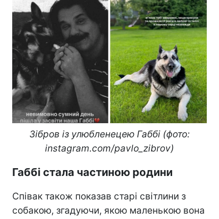
Зібров із улюбленецею Габбі (фото:
instagram.com/pavlo_zibrov)
Габбі стала частиною родини
Співак також показав старі світлини з
собакою, згадуючи, якою маленькою вона