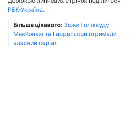
Добіркою липневих стрічок поділиться
РБК-Україна
.
Більше цікавого:
Зірки Голлівуду
МакКонахі та Гаррельсон отримали
власний серіал