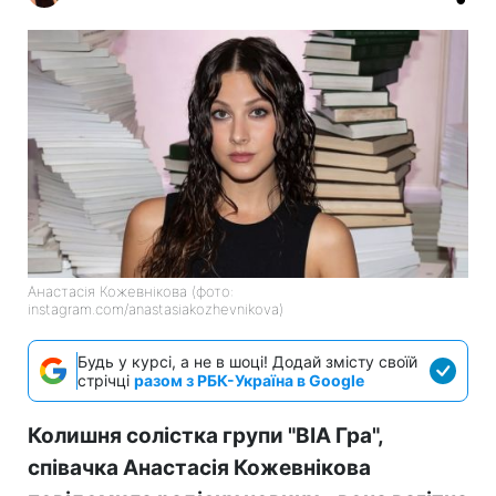
Анастасія Кожевнікова (фото:
instagram.com/anastasiakozhevnikova)
Будь у курсі, а не в шоці! Додай змісту своїй
стрічці
разом з РБК-Україна в Google
Колишня солістка групи "ВІА Гра",
співачка Анастасія Кожевнікова