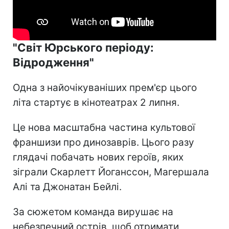
"Світ Юрського періоду:
Відродження"
Одна з найочікуваніших прем'єр цього
літа стартує в кінотеатрах 2 липня.
Це нова масштабна частина культової
франшизи про динозаврів. Цього разу
глядачі побачать нових героїв, яких
зіграли Скарлетт Йоганссон, Магершала
Алі та Джонатан Бейлі.
За сюжетом команда вирушає на
небезпечний острів, щоб отримати