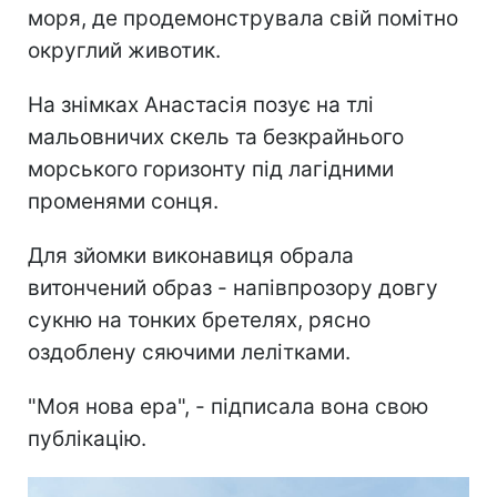
моря, де продемонструвала свій помітно
округлий животик.
На знімках Анастасія позує на тлі
мальовничих скель та безкрайнього
морського горизонту під лагідними
променями сонця.
Для зйомки виконавиця обрала
витончений образ - напівпрозору довгу
сукню на тонких бретелях, рясно
оздоблену сяючими лелітками.
"Моя нова ера", - підписала вона свою
публікацію.