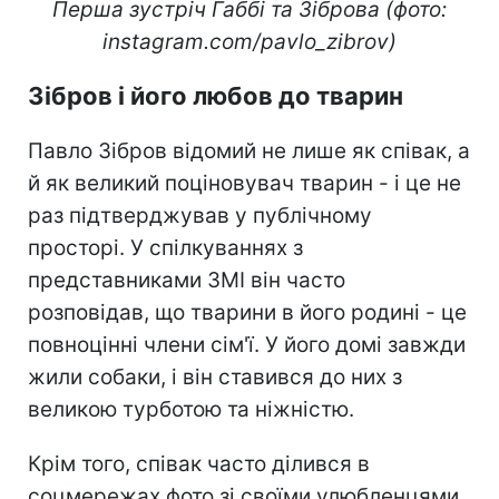
Перша зустріч Габбі та Зіброва (фото:
instagram.com/pavlo_zibrov)
Зібров і його любов до тварин
Павло Зібров відомий не лише як співак, а
й як великий поціновувач тварин - і це не
раз підтверджував у публічному
просторі. У спілкуваннях з
представниками ЗМІ він часто
розповідав, що тварини в його родині - це
повноцінні члени сім'ї. У його домі завжди
жили собаки, і він ставився до них з
великою турботою та ніжністю.
Крім того, співак часто ділився в
соцмережах фото зі своїми улюбленцями,