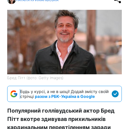
Бред Пітт (фото: Getty Images)
Будь у курсі, а не в шоці! Додай змісту своїй
стрічці
разом з РБК-Україна в Google
Популярний голлівудський актор Бред
Пітт вкотре здивував прихильників
кардинальним перевтіленням заради