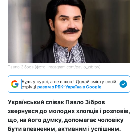
Павло Зібров (фото: instagram.com/pavlo_zibrov)
Будь у курсі, а не в шоці! Додай змісту своїй
стрічці
разом з РБК-Україна в Google
Український співак Павло Зібров
звернувся до молодих хлопців і розповів,
що, на його думку, допомагає чоловіку
бути впевненим, активним і успішним.