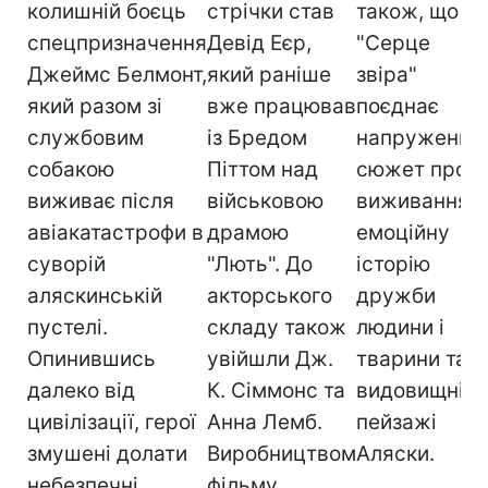
колишній боєць
стрічки став
також, що
спецпризначення
Девід Еєр,
"Серце
Джеймс Белмонт,
який раніше
звіра"
який разом зі
вже працював
поєднає
службовим
із Бредом
напружений
собакою
Піттом над
сюжет про
виживає після
військовою
виживання,
авіакатастрофи в
драмою
емоційну
о
суворій
"Лють". До
історію
аляскинській
акторського
дружби
е
пустелі.
складу також
людини і
та
Опинившись
увійшли Дж.
тварини та
далеко від
К. Сіммонс та
видовищні
ра
цивілізації, герої
Анна Лемб.
пейзажі
змушені долати
Виробництвом
Аляски.
небезпечні
фільму