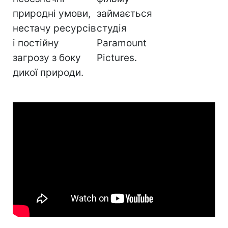
природні умови,
займається
нестачу ресурсів
студія
і постійну
Paramount
загрозу з боку
Pictures.
дикої природи.