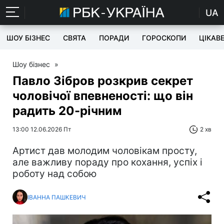
UA
ШОУ БІЗНЕС
СВЯТА
ПОРАДИ
ГОРОСКОПИ
ЦІКАВ
Шоу бізнес
»
Павло Зібров розкрив секрет
чоловічої впевненості: що він
радить 20-річним
13:00 12.06.2026 Пт
2 хв
Артист дав молодим чоловікам просту,
але важливу пораду про кохання, успіх і
роботу над собою
ІВАННА ПАШКЕВИЧ