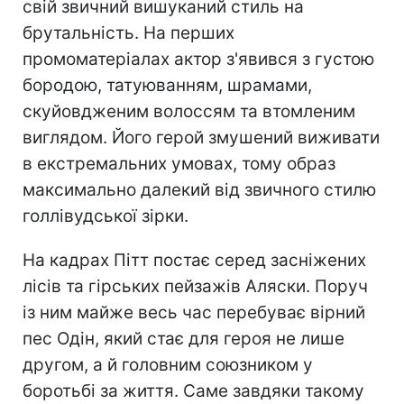
свій звичний вишуканий стиль на
брутальність. На перших
промоматеріалах актор з'явився з густою
бородою, татуюванням, шрамами,
скуйовдженим волоссям та втомленим
виглядом. Його герой змушений виживати
в екстремальних умовах, тому образ
максимально далекий від звичного стилю
голлівудської зірки.
На кадрах Пітт постає серед засніжених
лісів та гірських пейзажів Аляски. Поруч
із ним майже весь час перебуває вірний
пес Одін, який стає для героя не лише
другом, а й головним союзником у
боротьбі за життя. Саме завдяки такому