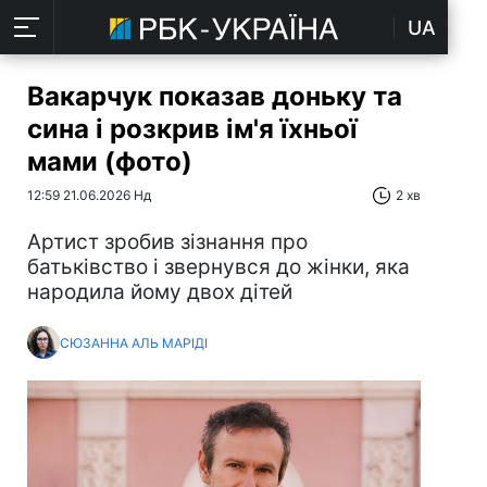
UA
Вакарчук показав доньку та
сина і розкрив ім'я їхньої
мами (фото)
12:59 21.06.2026 Нд
2 хв
Артист зробив зізнання про
батьківство і звернувся до жінки, яка
народила йому двох дітей
СЮЗАННА АЛЬ МАРІДІ