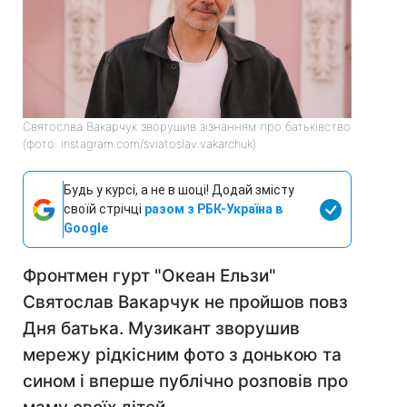
Святослва Вакарчук зворушив зізнанням про батьківство
(фото: instagram.com/sviatoslav.vakarchuk)
Будь у курсі, а не в шоці! Додай змісту
своїй стрічці
разом з РБК-Україна в
Google
Фронтмен гурт "Океан Ельзи"
Святослав Вакарчук не пройшов повз
Дня батька. Музикант зворушив
мережу рідкісним фото з донькою та
сином і вперше публічно розповів про