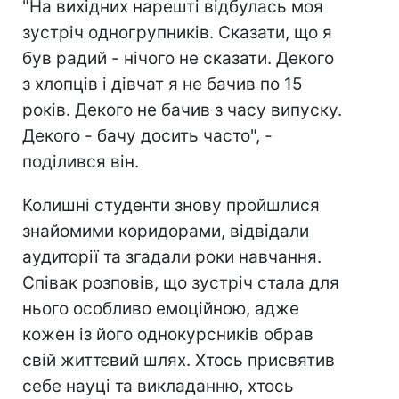
"На вихідних нарешті відбулась моя
зустріч одногрупників. Сказати, що я
був радий - нічого не сказати. Декого
з хлопців і дівчат я не бачив по 15
років. Декого не бачив з часу випуску.
Декого - бачу досить часто", -
поділився він.
Колишні студенти знову пройшлися
знайомими коридорами, відвідали
аудиторії та згадали роки навчання.
Співак розповів, що зустріч стала для
нього особливо емоційною, адже
кожен із його однокурсників обрав
свій життєвий шлях. Хтось присвятив
себе науці та викладанню, хтось