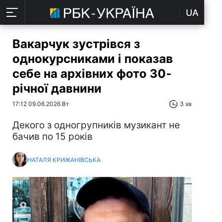
UA
Вакарчук зустрівся з
однокурсниками і показав
себе на архівних фото 30-
річної давнини
17:12 09.06.2026 Вт
3 хв
Декого з одногрупників музикант не
бачив по 15 років
НАТАЛЯ КРИЖАНІВСЬКА