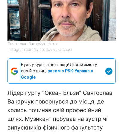
Святослав Вакарчук (фото:
instagram.com/sviatoslav.vakarchuk)
Будь у курсі, а не в шоці! Додай змісту
своїй стрічці
разом з РБК-Україна в
Google
Лідер гурту "Океан Ельзи" Святослав
Вакарчук повернувся до місця, де
колись починав свій професійний
шлях. Музикант побував на зустрічі
випускників фізичного факультету