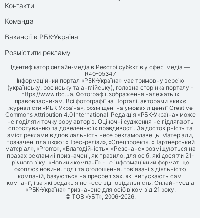
Контакти
Команда
Вакансії в РБК-Україна
Розмістити рекламу
Ідентифікатор онлайн-медіа в Реєстрі суб’єктів у сфері медіа —
R40-05347
Інформаційний портал «РБК-Україна» має тримовну версію
(українську, російську та англійську), головна сторінка порталу -
https://www.rbc.ua
. Фотографії, зображення належать їх
правовласникам. Всі фотографії на Порталі, авторами яких є
журналісти «РБК-Україна», розміщені на умовах ліцензії Creative
Commons Attribution 4.0 International. Редакція «РБК-Україна» може
не поділяти точку зору авторів. Оціночні судження не підлягають
спростуванню та доведенню їх правдивості. За достовірність та
зміст реклами відповідальність несе рекламодавець. Матеріали,
позначені плашкою: «Прес-релізи», «Спецпроект», «Партнерський
матеріал», «Promo», «Благодійність», «Резонанс» розміщуються на
правах реклами і призначені, як правило, для осіб, які досягли 21-
річного віку. «Новини компанії» - це інформаційний формат, що
охоплює новини, події та оголошення, пов'язані з діяльністю
компаній, базуються на пресрелізах, які випускають самі
компанії, і за які редакція не несе відповідальність. Онлайн-медіа
«РБК-Україна» призначене для осіб віком від 21 року.
© ТОВ «УБТ», 2006-2026.