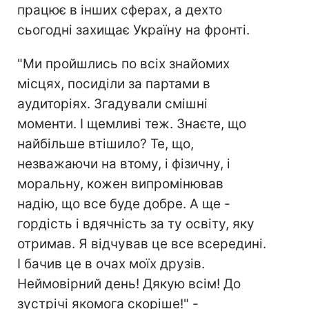
працює в інших сферах, а дехто
сьогодні захищає Україну на фронті.
"Ми пройшлись по всіх знайомих
місцях, посиділи за партами в
аудиторіях. Згадували смішні
моменти. І щемливі теж. Знаєте, що
найбільше втішило? Те, що,
незважаючи на втому, і фізичну, і
моральну, кожен випромінював
надію, що все буде добре. А ще -
гордість і вдячність за ту освіту, яку
отримав. Я відчував це все всередині.
І бачив це в очах моїх друзів.
Неймовірний день! Дякую всім! До
зустрічі якомога скоріше!" -