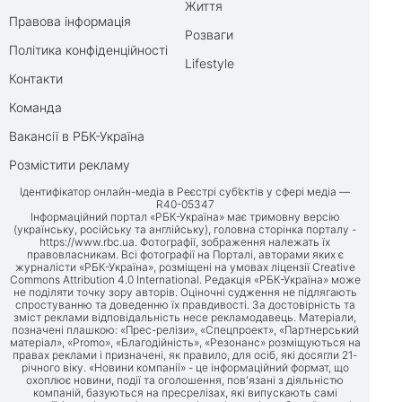
Життя
Правова інформація
Розваги
Політика конфіденційності
Lifestyle
Контакти
Команда
Вакансії в РБК-Україна
Розмістити рекламу
Ідентифікатор онлайн-медіа в Реєстрі суб’єктів у сфері медіа —
R40-05347
Інформаційний портал «РБК-Україна» має тримовну версію
(українську, російську та англійську), головна сторінка порталу -
https://www.rbc.ua
. Фотографії, зображення належать їх
правовласникам. Всі фотографії на Порталі, авторами яких є
журналісти «РБК-Україна», розміщені на умовах ліцензії Creative
Commons Attribution 4.0 International. Редакція «РБК-Україна» може
не поділяти точку зору авторів. Оціночні судження не підлягають
спростуванню та доведенню їх правдивості. За достовірність та
зміст реклами відповідальність несе рекламодавець. Матеріали,
позначені плашкою: «Прес-релізи», «Спецпроект», «Партнерський
матеріал», «Promo», «Благодійність», «Резонанс» розміщуються на
правах реклами і призначені, як правило, для осіб, які досягли 21-
річного віку. «Новини компанії» - це інформаційний формат, що
охоплює новини, події та оголошення, пов'язані з діяльністю
компаній, базуються на пресрелізах, які випускають самі