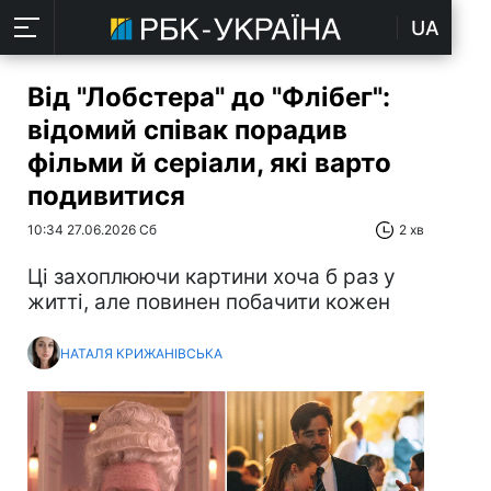
UA
Від "Лобстера" до "Флібег":
відомий співак порадив
фільми й серіали, які варто
подивитися
10:34 27.06.2026 Сб
2 хв
Ці захоплюючи картини хоча б раз у
житті, але повинен побачити кожен
НАТАЛЯ КРИЖАНІВСЬКА