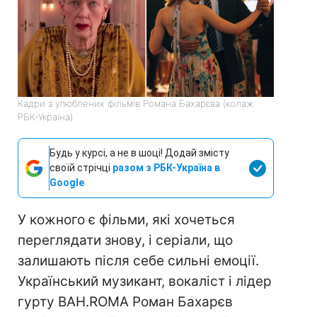
Кадри з улюблених фільмів Романа Бахарєва (колаж:
РБК-Україна)
Будь у курсі, а не в шоці! Додай змісту
своїй стрічці
разом з РБК-Україна в
Google
У кожного є фільми, які хочеться
переглядати знову, і серіали, що
залишають після себе сильні емоції.
Український музикант, вокаліст і лідер
гурту BAH.ROMA Роман Бахарєв