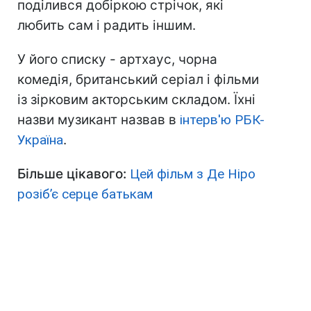
поділився добіркою стрічок, які
любить сам і радить іншим.
У його списку - артхаус, чорна
комедія, британський серіал і фільми
із зірковим акторським складом. Їхні
назви музикант назвав в
інтерв'ю РБК-
Україна
.
Більше цікавого:
Цей фільм з Де Ніро
розібʼє серце батькам