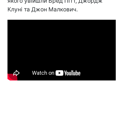
якого увійшли Бред Пітт, Джордж
Клуні та Джон Малкович.