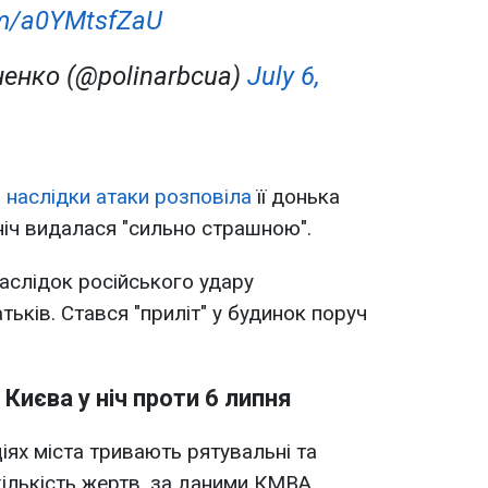
com/a0YMtsfZaU
ненко (@polinarbcua)
July 6,
 наслідки атаки розповіла
її донька
ніч видалася "сильно страшною".
аслідок російського удару
ьків. Стався "приліт" у будинок поруч
Києва у ніч проти 6 липня
іях міста тривають рятувальні та
кількість жертв, за даними КМВА,