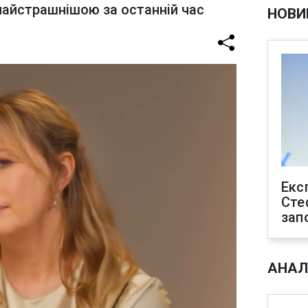
найстрашнішою за останній час
НОВИ
Екс
Сте
зап
АНАЛ