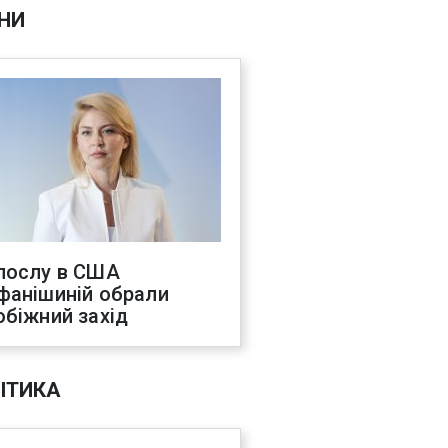
НИ
послу в США
фанішиній обрали
обіжний захід
ІТИКА