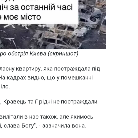
о обстріл Києва (скриншот)​
власну квартиру, яка постраждала під
 На кадрах видно, що у помешканні
іло.
Кравець та її рідні не постраждали.
овилітали в нас також, але якимось
і, слава Богу", - зазначила вона.