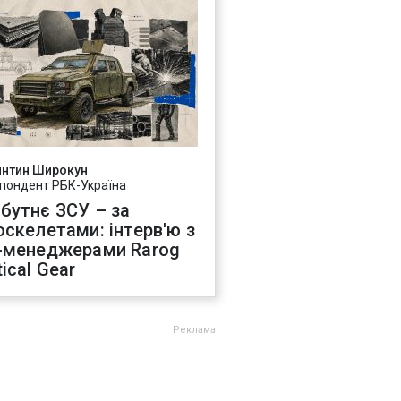
янтин Широкун
пондент РБК-Україна
бутнє ЗСУ – за
оскелетами: інтерв'ю з
-менеджерами Rarog
ical Gear