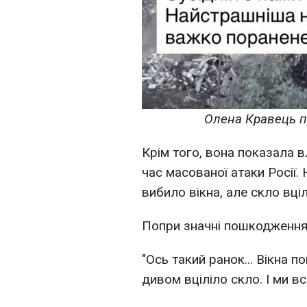
Олена Кравець пр
Крім того, вона показала 
час масованої атаки Росії.
вибило вікна, але скло вціл
Попри значні пошкодження, 
"Ось такий ранок... Вікна п
дивом вціліло скло. І ми вс