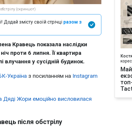
 обстрілу (скриншот)
і! Додай змісту своїй стрічці
разом з
лена Кравець показала наслідки
 ніч проти 6 липня. Її квартира
Кост
і влучання у сусідній будинок.
корес
Май
екз
БК-Україна
з посиланням на
Instagram
топ
Tact
 Дяді Жори емоційно висловилася
вець після обстрілу