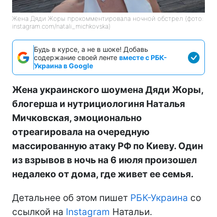
Жена Дяди Жоры прокомментировала ночной обстрел (фото:
instagram.com/natali_michkovska)
Будь в курсе, а не в шоке! Добавь
содержание своей ленте
вместе с РБК-
Украина в Google
Жена украинского шоумена Дяди Жоры,
блогерша и нутрициологиня Наталья
Мичковская, эмоционально
отреагировала на очередную
массированную атаку РФ по Киеву. Один
из взрывов в ночь на 6 июля произошел
недалеко от дома, где живет ее семья.
Детальнее об этом пишет
РБК-Украина
со
ссылкой на
Instagram
Натальи.