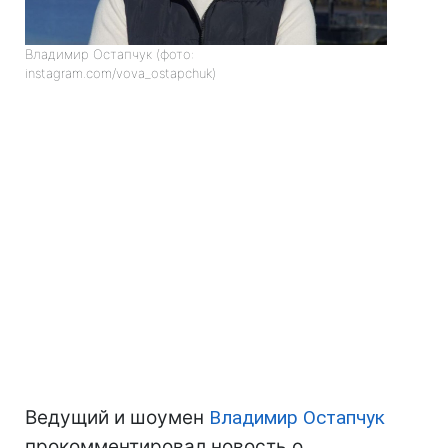
Владимир Остапчук (фото:
instagram.com/vova_ostapchuk)
Ведущий и шоумен
Владимир Остапчук
прокомментировал новость о