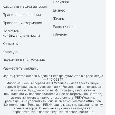
Политика
Как стать нашим автором
Бизнес
Правила пользования
Жизнь
Правовая информация
Развлечения
Политика
Lifestyle
конфиденциальности
Контакты
Команда
Вакансии в РБК-Украина
Разместить рекламу
Идентификатор онлайн-медиа в Реестре субъектов в сфере медиа
— R40-05347
Информационный портал «РБК-Украина» имеет трехязычную
версию (украинскую, русскую и английскую), главная страница
портала –
https://www.rbc.ua
. Фотографии, изображения
принадлежат их правообладателям. Все фотографии на Портале,
авторами которых являются журналисты РБК-Украина,
размещены на условиях лицензии Creative Commons Attribution
4.0 International. Редакция РБК-Украина может не разделять точку
зрения авторов. Оценочные суждения не подлежат
опровержению и подтверждению их правдивости. За