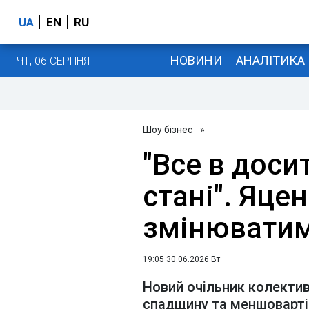
UA
EN
RU
НОВИНИ
АНАЛІТИКА
ЧТ, 06 СЕРПНЯ
Шоу бізнес
»
"Все в дос
стані". Яце
змінюватим
19:05 30.06.2026 Вт
Новий очільник колекти
спадщину та меншоварті