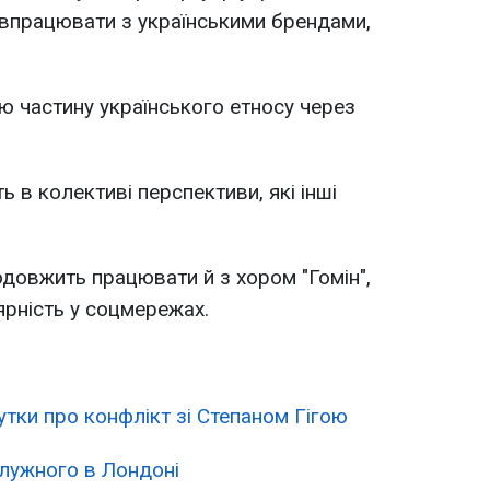
півпрацювати з українськими брендами,
ю частину українського етносу через
 в колективі перспективи, які інші
одовжить працювати й з хором "Гомін",
рність у соцмережах.
тки про конфлікт зі Степаном Гігою
алужного в Лондоні