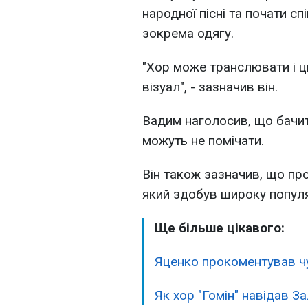
народної пісні та почати с
зокрема одягу.
"Хор може транслювати і ц
візуал", - зазначив він.
Вадим наголосив, що бачить
можуть не помічати.
Він також зазначив, що пр
який здобув широку популя
Ще більше цікавого:
Яценко прокоментував чу
Як хор "Гомін" навідав З