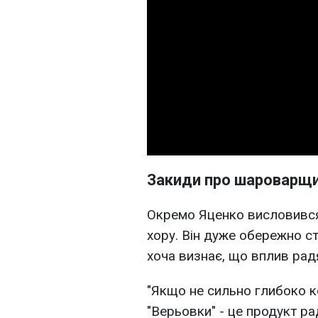
Закиди про шароварщ
Окремо Яценко висловився 
хору. Він дуже обережно с
хоча визнає, що вплив рад
"Якщо не сильно глибоко к
"Верьовки" - це продукт р