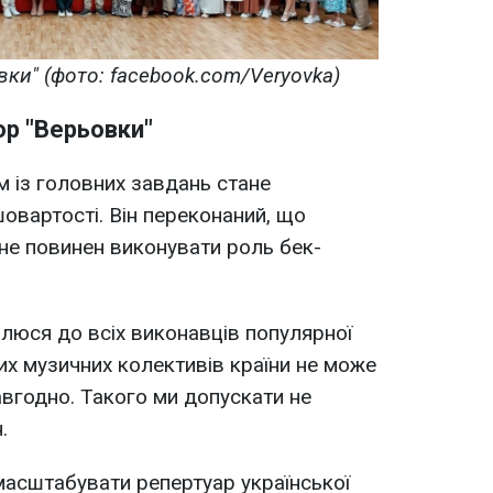
вки" (фото: facebook.com/Veryovka)
ор "Верьовки"
 із головних завдань стане
вартості. Він переконаний, що
 не повинен виконувати роль бек-
люся до всіх виконавців популярної
их музичних колективів країни не може
авгодно. Такого ми допускати не
.
масштабувати репертуар української