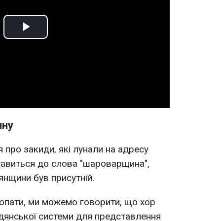
Play
Video
ину
про закиди, які лунали на адресу
тавиться до слова "шароварщина",
янщини був присутній.
опати, ми можемо говорити, що хор
адянської системи для представлення