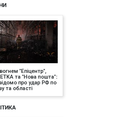
НИ
 вогнем "Епіцентр",
ETKA та "Нова пошта":
відомо про удар РФ по
ву та області
ІТИКА