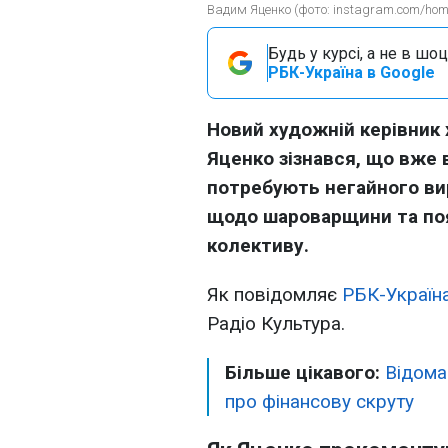
Вадим Яценко (фото: instagram.com/homi
Будь у курсі, а не в шоц
РБК-Україна в Google
Новий художній керівник 
Яценко зізнався, що вже 
потребують негайного вир
щодо шароварщини та поя
колективу.
Як повідомляє
РБК-Україн
Радіо Культура.
Більше цікавого:
Відома
про фінансову скруту