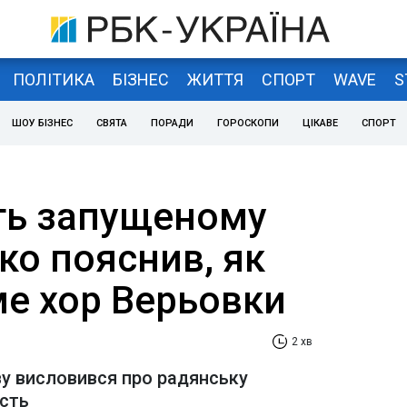
ПОЛІТИКА
БІЗНЕС
ЖИТТЯ
СПОРТ
WAVE
S
ШОУ БІЗНЕС
СВЯТА
ПОРАДИ
ГОРОСКОПИ
ЦІКАВЕ
СПОРТ
ить запущеному
нко пояснив, як
е хор Верьовки
2 хв
ву висловився про радянську
сть