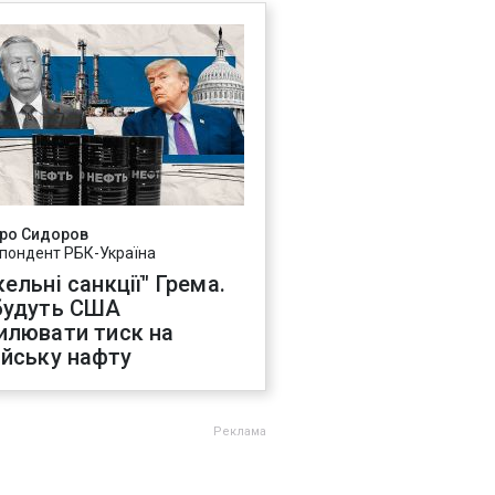
ро Сидоров
пондент РБК-Україна
ельні санкції" Грема.
будуть США
илювати тиск на
ійську нафту