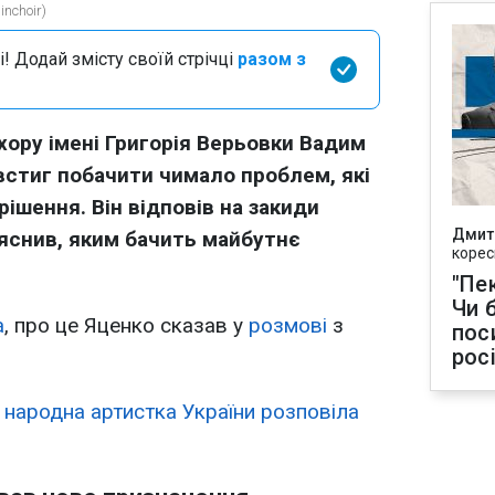
nchoir)
і! Додай змісту своїй стрічці
разом з
хору імені Григорія Верьовки Вадим
встиг побачити чимало проблем, які
ішення. Він відповів на закиди
Дмит
снив, яким бачить майбутнє
корес
"Пек
Чи 
а
, про це Яценко сказав у
розмові
з
пос
рос
 народна артистка України розповіла