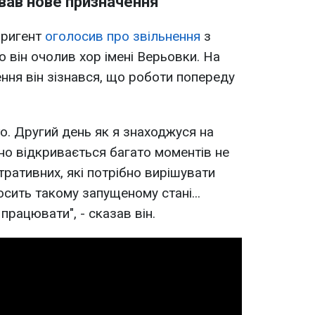
вав нове призначення
иригент
оголосив про звільнення
з
го він очолив хор імені Верьовки. На
ення він зізнався, що роботи попереду
о. Другий день як я знаходжуся на
чно відкривається багато моментів не
стративних, які потрібно вирішувати
осить такому запущеному стані...
працювати", - сказав він.