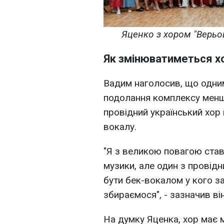
Яценко з хором "Верьо
Як змінюватиметься х
Вадим наголосив, що одним
подолання комплексу меншо
провідний український хор
вокалу.
"Я з великою повагою став
музики, але один з провідн
бути бек-вокалом у кого з
збираємося", - зазначив він
На думку Яценка, хор має 