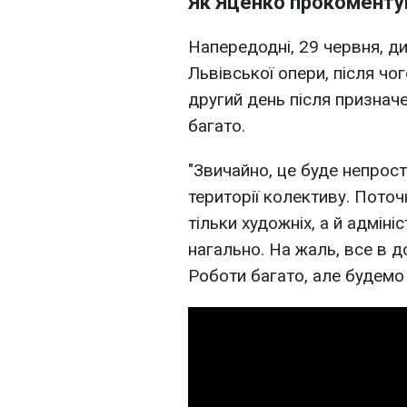
Як Яценко прокоменту
Напередодні, 29 червня, д
Львівської опери, після чо
другий день після признач
багато.
"Звичайно, це буде непрост
території колективу. Пото
тільки художніх, а й адміні
нагально. На жаль, все в д
Роботи багато, але будемо 