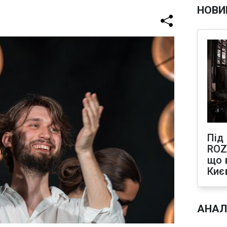
НОВИ
Під
ROZ
що 
Киє
АНАЛ