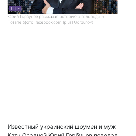
Юрий Горбунов рассказал историю о гололеде и
Потапе (фото: facebook.com 1plus1 Gorbunov)
Известный украинский шоумен и муж
Кати Осадчей Юрий Горбунов поведал