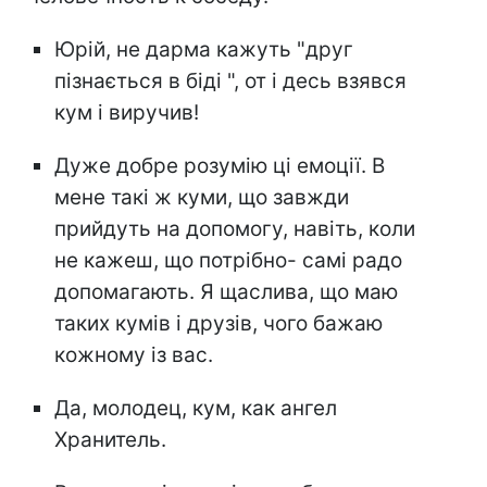
Юрій, не дарма кажуть "друг
пізнається в біді ", от і десь взявся
кум і виручив!
Дуже добре розумію ці емоції. В
мене такі ж куми, що завжди
прийдуть на допомогу, навіть, коли
не кажеш, що потрібно- самі радо
допомагають. Я щаслива, що маю
таких кумів і друзів, чого бажаю
кожному із вас.
Да, молодец, кум, как ангел
Хранитель.