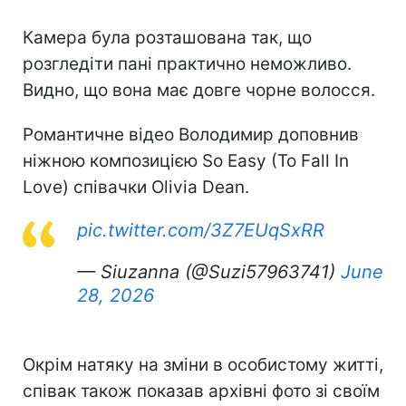
Камера була розташована так, що
розгледіти пані практично неможливо.
Видно, що вона має довге чорне волосся.
Романтичне відео Володимир доповнив
ніжною композицією So Easy (To Fall In
Love) співачки Olivia Dean.
pic.twitter.com/3Z7EUqSxRR
— Siuzanna (@Suzi57963741)
June
28, 2026
Окрім натяку на зміни в особистому житті,
співак також показав архівні фото зі своїм