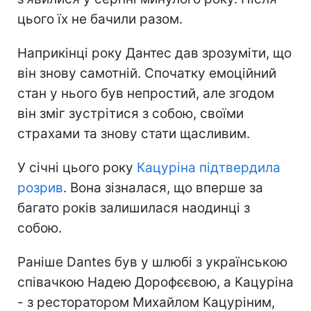
цього їх не бачили разом.
Наприкінці року Дантес дав зрозуміти, що
він знову самотній. Спочатку емоційний
стан у нього був непростий, але згодом
він зміг зустрітися з собою, своїми
страхами та знову стати щасливим.
У січні цього року
Кацуріна підтвердила
розрив
. Вона зізналася, що вперше за
багато років залишилася наодинці з
собою.
Раніше Dantes був у шлюбі з українською
співачкою Надею Дорофєєвою, а Кацуріна
- з ресторатором Михайлом Кацуріним,