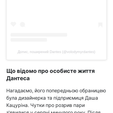
Допис, поширений Dantes (@volodymyrdantes)
Що відомо про особисте життя
Дантеса
Нагадаємо, його попередньою обраницею
була дизайнерка та підприємиця Даша
Кацуріна. Чутки про розрив пари
з'явилися у серпні минулого року. Після