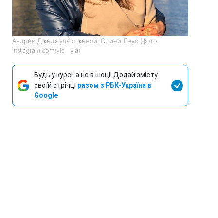
Андрей Джеджула с женой Юлией Леус (фото:
instagram.com/yla__yla)
Будь у курсі, а не в шоці! Додай змісту
своїй стрічці
разом з РБК-Україна в
Google