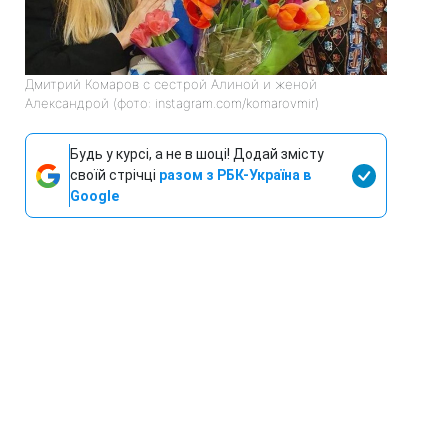
Дмитрий Комаров с сестрой Алиной и женой
Александрой (фото: instagram.com/komarovmir)
Будь у курсі, а не в шоці! Додай змісту
своїй стрічці
разом з РБК-Україна в
Google