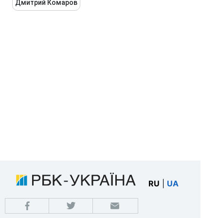
Дмитрий Комаров
RU
|
UA