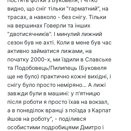
постять фотки з Буковеля, і чітко
видно, що сніг тільки "гарматний", на
трасах, а навколо - без снігу. Тільки
на вершинах Говерли та інших
"двотисячників". І минулий лижний
сезон був не ахті. Коли в мене був час
активно займатися лижами, на
початку 2000-х, ми їздили в Славське
та Подобовець/Пилипець (Буковеля
ще не було) практично кожні вихідні, і
снігу було просто неміряно... А лижі
завжди були в машині: у п'ятницю
після роботи я просто їхав на вокзал,
а в понеділок вранці з поїзда з Карпат
йшов на роботу", - поділився
особистими подробицями Дмитро і