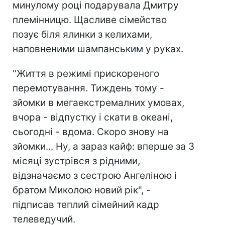
минулому році подарувала Дмитру
племінницю. Щасливе сімейство
позує біля ялинки з келихами,
наповненими шампанським у руках.
"Життя в режимі прискореного
перемотування. Тиждень тому -
зйомки в мегаекстремалних умовах,
вчора - відпустку і скати в океані,
сьогодні - вдома. Скоро знову на
зйомки... Ну, а зараз кайф: вперше за 3
місяці зустрівся з рідними,
відзначаємо з сестрою Ангеліною і
братом Миколою новий рік", -
підписав теплий сімейний кадр
телеведучий.