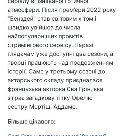
серіалу впізнаваної готичної
атмосфери. Після прем'єри 2022 року
"Венздей" став світовим хітом і
швидко увійшов до числа
найпопулярніших проєктів
стримінгового сервісу. Наразі
глядачам уже доступні два сезони, а
творці працюють над продовженням
історії. Саме у третьому сезоні до
акторського складу приєдналася
французька акторка Єва Грін, яка
зіграє загадкову тітку Офелію -
сестру Мортіші Аддамс.
Більше цікавого: