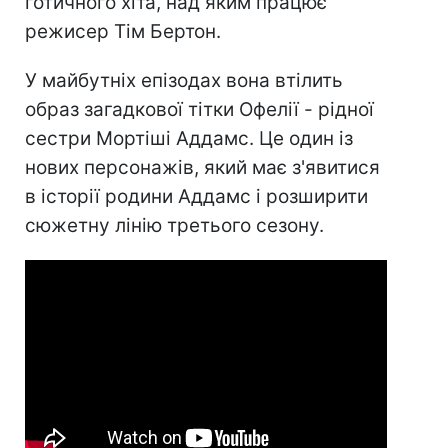
готичного хіта, над яким працює
режисер Тім Бертон.
У майбутніх епізодах вона втілить
образ загадкової тітки Офелії - рідної
сестри Мортіші Аддамс. Це один із
нових персонажів, який має з'явитися
в історії родини Аддамс і розширити
сюжетну лінію третього сезону.