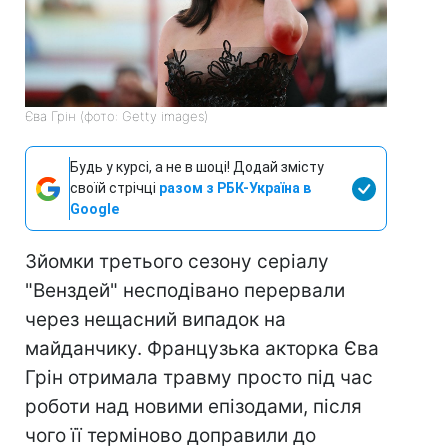
Єва Грін (фото: Getty images)
Будь у курсі, а не в шоці! Додай змісту
своїй стрічці
разом з РБК-Україна в
Google
Зйомки третього сезону серіалу
"Венздей" несподівано перервали
через нещасний випадок на
майданчику. Французька акторка Єва
Грін отримала травму просто під час
роботи над новими епізодами, після
чого її терміново доправили до