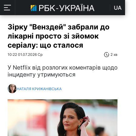
UA
Зірку "Венздей" забрали до
лікарні просто зі зйомок
серіалу: що сталося
10:22 01.07.2026 Ср
2 хв
У Netflix від розлогих коментарів щодо
інциденту утримуються
НАТАЛЯ КРИЖАНІВСЬКА