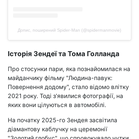
Допис, поширений Spider-Man (@spidermanmovie)
Історія Зендеї та Тома Голланда
Про стосунки пари, яка познайомилася на
майданчику фільму "Людина-павук:
Повернення додому", стало відомо влітку
2021 року. Тоді з'явилися фотографії, на
яких вони цілуються в автомобілі.
На початку 2025-го Зендея засвітила
діамантову каблучку на церемонії
"Золотий глобус", що спровокувало чутки