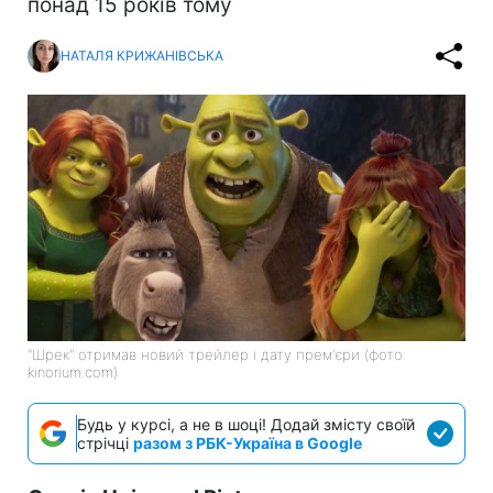
понад 15 років тому
НАТАЛЯ КРИЖАНІВСЬКА
"Шрек" отримав новий трейлер і дату прем'єри (фото:
kinorium.com)
Будь у курсі, а не в шоці! Додай змісту своїй
стрічці
разом з РБК-Україна в Google