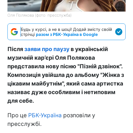
Оля Полякова (фото: пресслужба)
Будь у курсі, а не в шоці! Додай змісту своїй
стрічці
разом з РБК-Україна в Google
Після
заяви про паузу
в українській
музичній кар’єрі Оля Полякова
представила нову пісню "Пізній дзвінок".
Композиція увійшла до альбому "Жінка з
цікавим майбутнім", який сама артистка
називає дуже особливим і нетиповим
для себе.
Про це
РБК-Україна
розповіли у
пресслужбі.