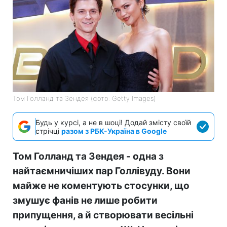
Том Голланд та Зендея (фото: Getty Images)
Будь у курсі, а не в шоці! Додай змісту своїй
стрічці
разом з РБК-Україна в Google
Том Голланд та Зендея - одна з
найтаємничіших пар Голлівуду. Вони
майже не коментують стосунки, що
змушує фанів не лише робити
припущення, а й створювати весільні