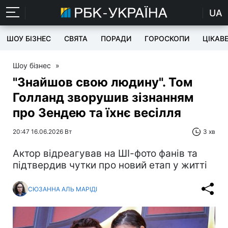
UA
ШОУ БІЗНЕС
СВЯТА
ПОРАДИ
ГОРОСКОПИ
ЦІКАВ
Шоу бізнес
»
"Знайшов свою людину". Том
Голланд зворушив зізнанням
про Зендею та їхнє весілля
20:47 16.06.2026 Вт
3 хв
Актор відреагував на ШІ-фото фанів та
підтвердив чутки про новий етап у житті
СЮЗАННА АЛЬ МАРІДІ