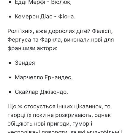
Едді Мерфі - Віслюк,
Кемерон Діас - Фіона.
Ролі їхніх, вже дорослих дітей Фелісії,
Фергуса та Фаркла, виконали нові для
франшизи актори:
Зендея
Марчелло Ернандес,
Скайлар Джізондо.
Що ж стосується інших цікавинок, то
творці їх поки не розкривають, однак
обіцяють нові пригоди, гумор і
несподівані повороти, за які мультфільм і