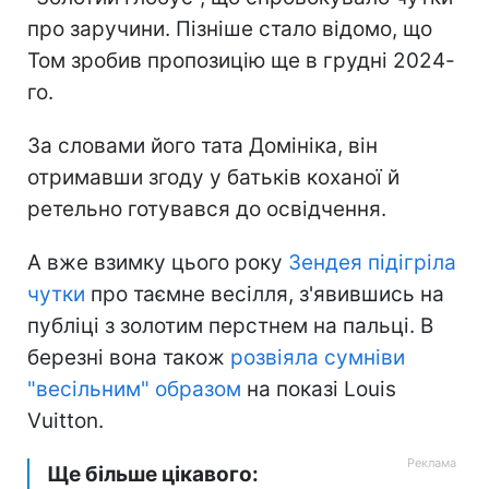
про заручини. Пізніше стало відомо, що
Том зробив пропозицію ще в грудні 2024-
го.
За словами його тата Домініка, він
отримавши згоду у батьків коханої й
ретельно готувався до освідчення.
А вже взимку цього року
Зендея підігріла
чутки
про таємне весілля, з'явившись на
публіці з золотим перстнем на пальці. В
березні вона також
розвіяла сумніви
"весільним" образом
на показі Louis
Vuitton.
Ще більше цікавого: