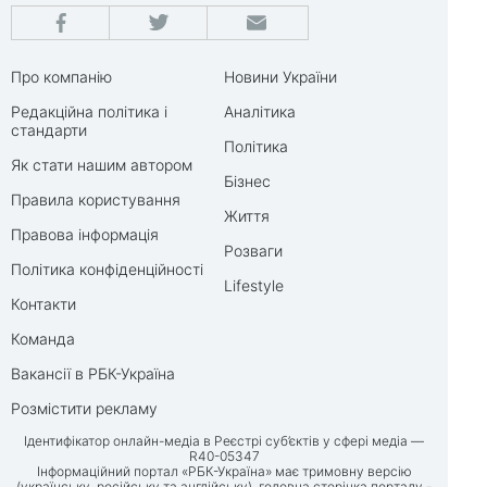
Про компанію
Новини України
Редакційна політика і
Аналітика
стандарти
Політика
Як стати нашим автором
Бізнес
Правила користування
Життя
Правова інформація
Розваги
Політика конфіденційності
Lifestyle
Контакти
Команда
Вакансії в РБК-Україна
Розмістити рекламу
Ідентифікатор онлайн-медіа в Реєстрі суб’єктів у сфері медіа —
R40-05347
Інформаційний портал «РБК-Україна» має тримовну версію
(українську, російську та англійську), головна сторінка порталу -