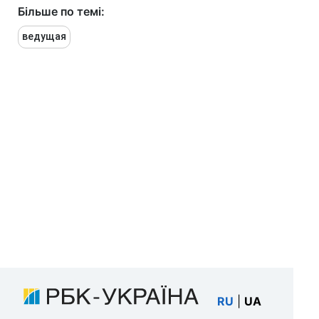
Більше по темі:
ведущая
RU
|
UA