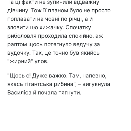
Та ці факти не зупинили відважну
дівчину. Тож її планом було не просто
поплавати на човні по річці, а й
зловити цю хижачку. Спочатку
риболовля проходила спокійно, аж
раптом щось потягнуло ведучу за
вудочку. Так, це точно був якийсь
"жирний" улов.
"Щось є! Дуже важко. Там, напевно,
якась гігантська рибина", – вигукнула
Василіса й почала тягнути.