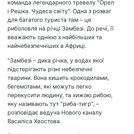
команда легендарного тревелу "Орел
і Решка. Чудеса світу". Одна з розваг
для багатого туриста там – це
риболовля на річці Замбезі. До речі, її
вважають однією з найбільших та
найнебезпечніших в Африці.
"Замбезі – дика річка, у водах якої
підстерігають різні небезпечні
тварини. Вона кишить крокодилами,
бегемотами, які можуть легко
перекусити людину, та хижою рибою,
яку називають тут "риба-тигр", –
розповідає ведуча Нового каналу
Василіса Хвостова.