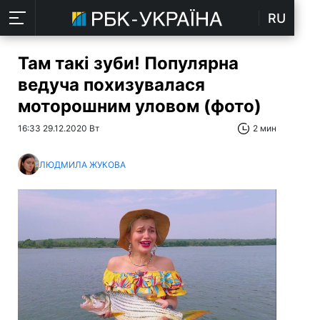
RU
Там такі зуби! Популярна
ведуча похизувалася
моторошним уловом (фото)
16:33 29.12.2020 Вт
2 мин
ЛЮДМИЛА ЖУКОВА