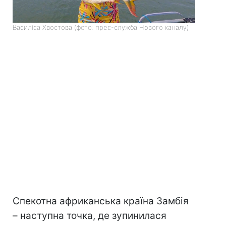
Василіса Хвостова (фото: прес-служба Нового каналу)
Спекотна африканська країна Замбія
– наступна точка, де зупинилася