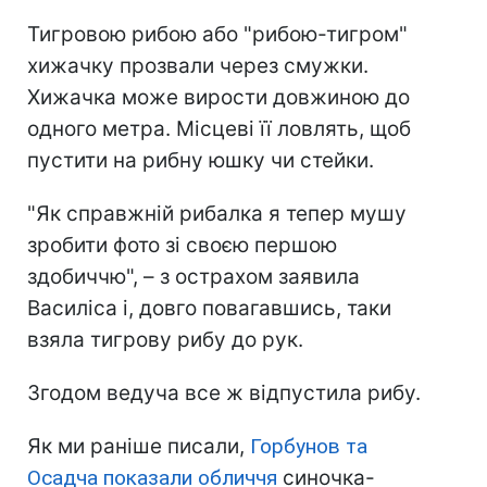
Тигровою рибою або "рибою-тигром"
хижачку прозвали через смужки.
Хижачка може вирости довжиною до
одного метра. Місцеві її ловлять, щоб
пустити на рибну юшку чи стейки.
"Як справжній рибалка я тепер мушу
зробити фото зі своєю першою
здобиччю", – з острахом заявила
Василіса і, довго повагавшись, таки
взяла тигрову рибу до рук.
Згодом ведуча все ж відпустила рибу.
Як ми раніше писали,
Горбунов та
Осадча показали обличчя
синочка-