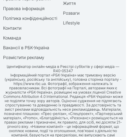
Життя
Правова інформація
Розваги
Політика конфіденційності
Lifestyle
Контакти
Команда
Вакансії в РБК-Україна
Розмістити рекламу
Ідентифікатор онлайн-медіа в Реєстрі суб’єктів у сфері медіа —
R40-05347
Інформаційний портал «РБК-Україна» має тримовну версію
(українську, російську та англійську), головна сторінка порталу -
https://www.rbc.ua
. Фотографії, зображення належать їх
правовласникам. Всі фотографії на Порталі, авторами яких є
журналісти «РБК-Україна», розміщені на умовах ліцензії Creative
Commons Attribution 4.0 International. Редакція «РБК-Україна» може
не поділяти точку зору авторів. Оціночні судження не підлягають
спростуванню та доведенню їх правдивості. За достовірність та
зміст реклами відповідальність несе рекламодавець. Матеріали,
позначені плашкою: «Прес-релізи», «Спецпроект», «Партнерський
матеріал», «Promo», «Благодійність», «Резонанс» розміщуються на
правах реклами і призначені, як правило, для осіб, які досягли 21-
річного віку. «Новини компанії» - це інформаційний формат, що
охоплює новини, події та оголошення, пов'язані з діяльністю
компаній, базуються на пресрелізах, які випускають самі