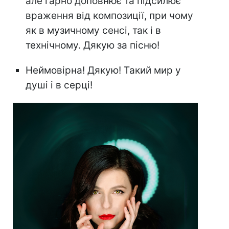
але гарно доповнює та підсилює
враження від композиції, при чому
як в музичному сенсі, так і в
технічному. Дякую за пісню!
Неймовірна! Дякую! Такий мир у
душі і в серці!