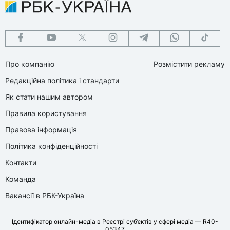
Также читайте на Lite истории из жизни
знаменитостей, секреты успеха,
эксклюзивные детали свадеб и
расставаний известных личностей. Мы
Про компанію
Розмістити рекламу
публикуем подробности ярких
Редакційна політика і стандарти
мероприятий и тв-шоу с участием
Як стати нашим автором
украинских звезд, видео и фоторепортажи
Правила користування
выступлений. Следите за новостями шоу-
Правова інформація
бизнеса, карьерой и личной жизнью
Політика конфіденційності
селебрити вместе с Lite.
Контакти
Команда
Вакансії в РБК-Україна
Ідентифікатор онлайн-медіа в Реєстрі суб’єктів у сфері медіа — R40-
05347