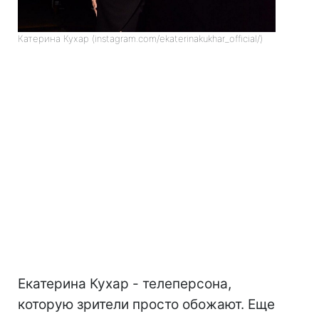
Катерина Кухар (instagram.com/ekaterinakukhar_official/)
Екатерина Кухар - телеперсона,
которую зрители просто обожают. Еще