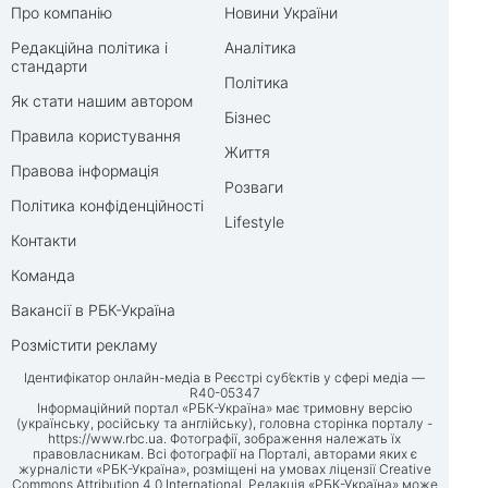
Про компанію
Новини України
Редакційна політика і
Аналітика
стандарти
Політика
Як стати нашим автором
Бізнес
Правила користування
Життя
Правова інформація
Розваги
Політика конфіденційності
Lifestyle
Контакти
Команда
Вакансії в РБК-Україна
Розмістити рекламу
Ідентифікатор онлайн-медіа в Реєстрі суб’єктів у сфері медіа —
R40-05347
Інформаційний портал «РБК-Україна» має тримовну версію
(українську, російську та англійську), головна сторінка порталу -
https://www.rbc.ua
. Фотографії, зображення належать їх
правовласникам. Всі фотографії на Порталі, авторами яких є
журналісти «РБК-Україна», розміщені на умовах ліцензії Creative
Commons Attribution 4.0 International. Редакція «РБК-Україна» може