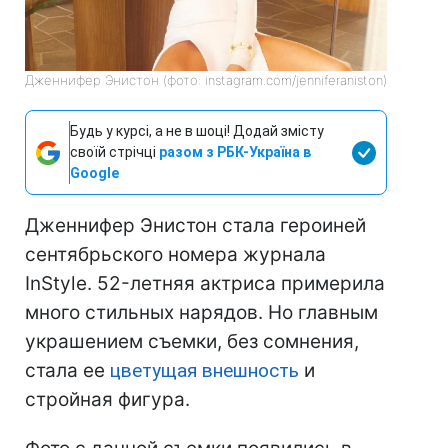
Дженнифер Энистон (фото: instagram.com/jenniferaniston)
Будь у курсі, а не в шоці! Додай змісту
своїй стрічці
разом з РБК-Україна в
Google
Дженнифер Энистон стала героиней
сентябрьского номера журнала
InStyle. 52-летняя актриса примерила
много стильных нарядов. Но главным
украшением съемки, без сомнения,
стала ее
цветущая внешность
и
стройная фигура.