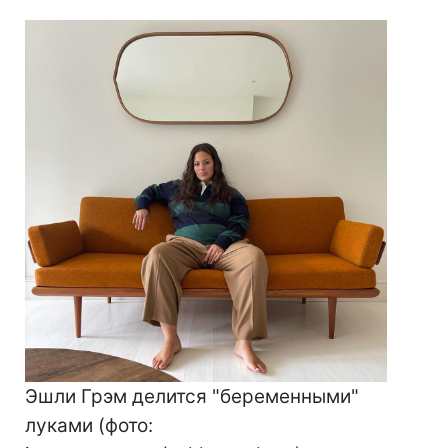
Эшли Грэм делится "беременными"
луками (фото: