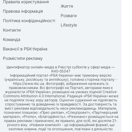
Правила користування
Життя
Правова інформація
Розваги
Політика конфіденційності
Lifestyle
Контакти
Команда
Вакансії в РБК-Україна
Розмістити рекламу
Ідентифікатор онлайн-медіа в Реєстрі суб’єктів у сфері медіа —
R40-05347
Інформаційний портал «РБК-Україна» має тримовну версію
(українську, російську та англійську), головна сторінка порталу -
https://www.rbc.ua
. Фотографії, зображення належать їх
правовласникам. Всі фотографії на Порталі, авторами яких є
журналісти «РБК-Україна», розміщені на умовах ліцензії Creative
Commons Attribution 4.0 International. Редакція «РБК-Україна» може
не поділяти точку зору авторів. Оціночні судження не підлягають
спростуванню та доведенню їх правдивості. За достовірність та
зміст реклами відповідальність несе рекламодавець. Матеріали,
позначені плашкою: «Прес-релізи», «Спецпроект», «Партнерський
матеріал», «Promo», «Благодійність», «Резонанс» розміщуються на
правах реклами і призначені, як правило, для осіб, які досягли 21-
річного віку. «Новини компанії» - це інформаційний формат, що
охоплює новини, події та оголошення, пов'язані з діяльністю