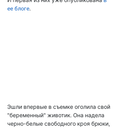
И первая из них уже опубликована
в
ее блоге
.
Эшли впервые в съемке оголила свой
"беременный" животик. Она надела
черно-белые свободного кроя брюки,