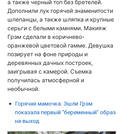
а также черный топ без бретелей.
Дополнили лук горячей знаменитости
шлепанцы, а также шляпка и крупные
серьги с белыми камнями. Макияж
Грэм сделали в коричнево-
оранжевой цветовой гамме. Девушка
позирует на фоне природы и
деревянных дачных построек,
заигрывая с камерой. Съемка
получилась атмосферной и
необычной.
Горячая мамочка: Эшли Грэм
показала первый "беременный" образ
на выход