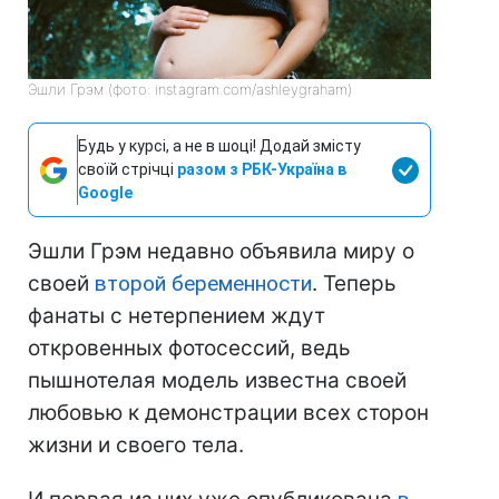
Эшли Грэм (фото: instagram.com/ashleygraham)
Будь у курсі, а не в шоці! Додай змісту
своїй стрічці
разом з РБК-Україна в
Google
Эшли Грэм недавно объявила миру о
своей
второй беременности
. Теперь
фанаты с нетерпением ждут
откровенных фотосессий, ведь
пышнотелая модель известна своей
любовью к демонстрации всех сторон
жизни и своего тела.