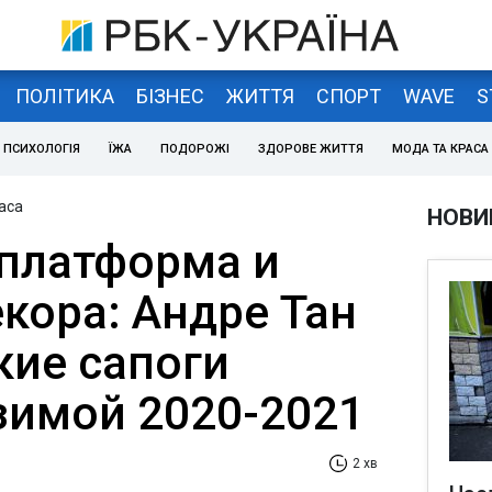
ПОЛІТИКА
БІЗНЕС
ЖИТТЯ
СПОРТ
WAVE
S
ПСИХОЛОГІЯ
ЇЖА
ПОДОРОЖІ
ЗДОРОВЕ ЖИТТЯ
МОДА ТА КРАСА
аса
НОВИ
платформа и
кора: Андре Тан
кие сапоги
зимой 2020-2021
2 хв