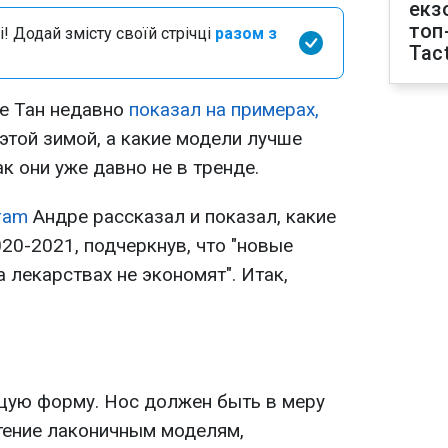
екз
топ
і! Додай змісту своїй стрічці
разом з
Tact
е Тан недавно
показал на примерах,
 этой зимой, а какие модели лучше
ак они уже давно не в тренде.
ram
Андре рассказал и показал, какие
20-2021, подчеркнув, что "новые
на лекарствах не экономят". Итак,
щую форму. Нос должен быть в меру
тение лаконичным моделям,