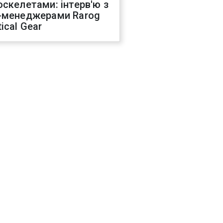
оскелетами: інтерв'ю з
-менеджерами Rarog
ical Gear