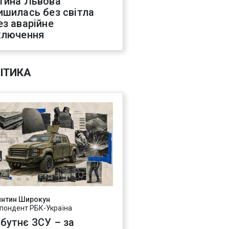
тина Львова
ишилась без світла
ез аварійне
ключення
ІТИКА
янтин Широкун
пондент РБК-Україна
бутнє ЗСУ – за