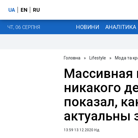
UA
EN
RU
НОВИНИ
АНАЛІТИКА
ЧТ, 06 СЕРПНЯ
Головна
»
Lifestyle
»
Мода та кр
Массивная 
никакого де
показал, ка
актуальны 
13:59 13.12.2020 Нд