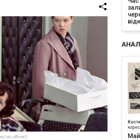
Час
зал
чер
від
АНАЛ
Кост
корес
Май
_tan_official/)