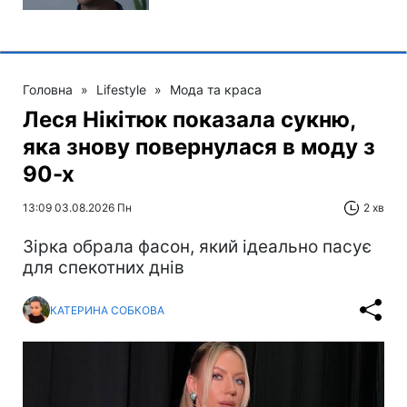
Головна
»
Lifestyle
»
Мода та краса
Леся Нікітюк показала сукню,
яка знову повернулася в моду з
90-х
13:09 03.08.2026 Пн
2 хв
Зірка обрала фасон, який ідеально пасує
для спекотних днів
КАТЕРИНА СОБКОВА