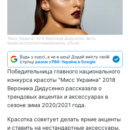
"Мисс Украина" 2018 Вероника Дидусенко (фото:
facebook.com/veronikadidusenko_official)
Будь у курсі, а не в шоці! Додай змісту своїй
стрічці
разом з РБК-Україна в Google
Победительница главного национального
конкурса красоты "Мисс Украина" 2018
Вероника Дидусенко рассказала о
трендовых акцентах и аксессуарах в
сезоне зима 2020/2021 года.
Красотка советует делать яркие акценты
и ставить на нестандартные аксессуары,