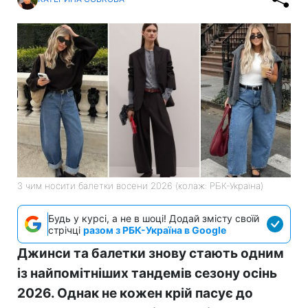
З чим носити балетки восени 2026 (колаж: РБК-Україна)
Будь у курсі, а не в шоці! Додай змісту своїй
стрічці
разом з РБК-Україна в Google
Джинси та балетки знову стають одним
із найпомітніших тандемів сезону осінь
2026. Однак не кожен крій пасує до