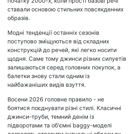
початку 2000-х, коли прості базові речі
ставали основою стильних повсякденних
образів.
Модні тенденції останніх сезонів
поступово зміщуються від складних
конструкцій до речей, які легко носити
щодня. Саме тому джинси різних силуетів
залишаються серед головних покупок, а
балетки знову стали одним із
найбажаніших видів взуття.
Восени 2026 головне правило - не
боятися поєднувати різні стилі. Класичні
джинси-труби, темний денім із
підворотами та об'ємні baggy-моделі