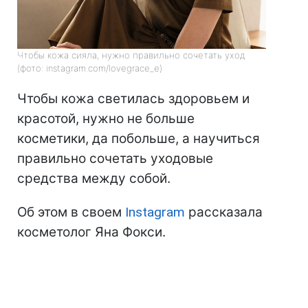
Чтобы кожа сияла, нужно правильно сочетать уход
(фото: instagram.com/lovegrace_e)
Чтобы кожа светилась здоровьем и
красотой, нужно не больше
косметики, да побольше, а научиться
правильно сочетать уходовые
средства между собой.
Об этом в своем
Instagram
рассказала
косметолог Яна Фокси.