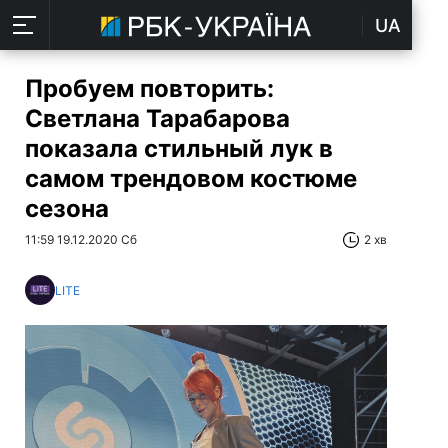
UA
Пробуем повторить:
Светлана Тарабарова
показала стильный лук в
самом трендовом костюме
сезона
11:59 19.12.2020 Сб
2 хв
LITE