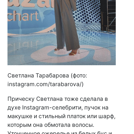
Светлана Тарабарова (фото:
instagram.com/tarabarova/)
Прическу Светлана тоже сделала в
духе Instagram-селебрити, пучок на
макушке и стильный платок или шарф,
которым она обмотала волосы.
Утонченное ожерелье из белых бус и