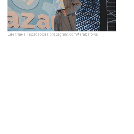
Светлана Тарабарова (instagram.com/tarabarova/)