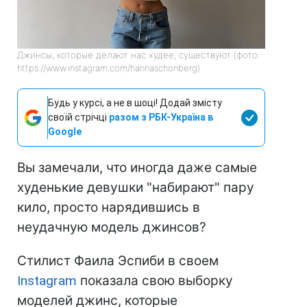
Джинсы, которые делают нас худее, существуют (фото:
https://www.instagram.com/hannaschonberg)
Будь у курсі, а не в шоці! Додай змісту
своїй стрічці
разом з РБК-Україна в
Google
Вы замечали, что иногда даже самые
худенькие девушки "набирают" пару
кило, просто нарядившись в
неудачную модель джинсов?
Стилист Фаила Эспиби в своем
Instagram
показала свою выборку
моделей джинс, которые