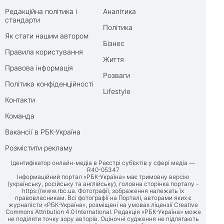
Редакційна політика і
Аналітика
стандарти
Політика
Як стати нашим автором
Бізнес
Правила користування
Життя
Правова інформація
Розваги
Політика конфіденційності
Lifestyle
Контакти
Команда
Вакансії в РБК-Україна
Розмістити рекламу
Ідентифікатор онлайн-медіа в Реєстрі суб’єктів у сфері медіа —
R40-05347
Інформаційний портал «РБК-Україна» має тримовну версію
(українську, російську та англійську), головна сторінка порталу -
https://www.rbc.ua
. Фотографії, зображення належать їх
правовласникам. Всі фотографії на Порталі, авторами яких є
журналісти «РБК-Україна», розміщені на умовах ліцензії Creative
Commons Attribution 4.0 International. Редакція «РБК-Україна» може
не поділяти точку зору авторів. Оціночні судження не підлягають