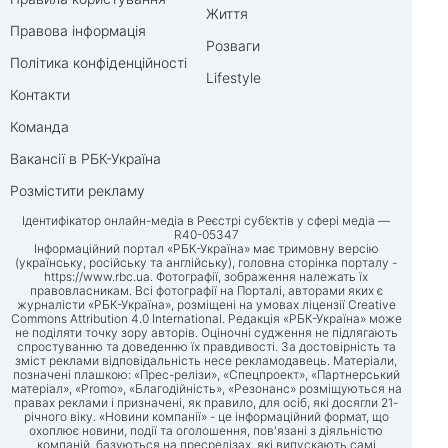
Життя
Правова інформація
Розваги
Політика конфіденційності
Lifestyle
Контакти
Команда
Вакансії в РБК-Україна
Розмістити рекламу
Ідентифікатор онлайн-медіа в Реєстрі суб’єктів у сфері медіа —
R40-05347
Інформаційний портал «РБК-Україна» має тримовну версію
(українську, російську та англійську), головна сторінка порталу -
https://www.rbc.ua
. Фотографії, зображення належать їх
правовласникам. Всі фотографії на Порталі, авторами яких є
журналісти «РБК-Україна», розміщені на умовах ліцензії Creative
Commons Attribution 4.0 International. Редакція «РБК-Україна» може
не поділяти точку зору авторів. Оціночні судження не підлягають
спростуванню та доведенню їх правдивості. За достовірність та
зміст реклами відповідальність несе рекламодавець. Матеріали,
позначені плашкою: «Прес-релізи», «Спецпроект», «Партнерський
матеріал», «Promo», «Благодійність», «Резонанс» розміщуються на
правах реклами і призначені, як правило, для осіб, які досягли 21-
річного віку. «Новини компанії» - це інформаційний формат, що
охоплює новини, події та оголошення, пов'язані з діяльністю
компаній, базуються на пресрелізах, які випускають самі