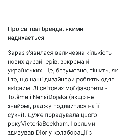
Про світові бренди, якими
надихається
Зараз з'явилася величезна кількість
нових дизайнерів, зокрема й
українських. Це, безумовно, тішить, як
і те, що наші дизайнери роблять одяг
якісним. Зі світових мої фаворити -
Totême і NensiDojaka (якщо не
знайомі, раджу подивитися на її
сукні). Дуже порадувала цього
рокуVictoriaBeckham. І вельми
здивував Dior у колаборації з