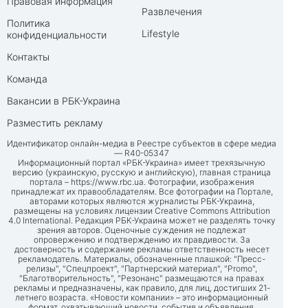
Правовая информация
Развлечения
Политика
Lifestyle
конфиденциальности
Контакты
Команда
Вакансии в РБК-Украина
Разместить рекламу
Идентификатор онлайн-медиа в Реестре субъектов в сфере медиа
— R40-05347
Информационный портал «РБК-Украина» имеет трехязычную
версию (украинскую, русскую и английскую), главная страница
портала –
https://www.rbc.ua
. Фотографии, изображения
принадлежат их правообладателям. Все фотографии на Портале,
авторами которых являются журналисты РБК-Украина,
размещены на условиях лицензии Creative Commons Attribution
4.0 International. Редакция РБК-Украина может не разделять точку
зрения авторов. Оценочные суждения не подлежат
опровержению и подтверждению их правдивости. За
достоверность и содержание рекламы ответственность несет
рекламодатель. Материалы, обозначенные плашкой: "Пресс-
релизы", "Спецпроект", "Партнерский материал", "Promo",
"Благотворительность", "Резонанс" размещаются на правах
рекламы и предназначены, как правило, для лиц, достигших 21-
летнего возраста. «Новости компании» – это информационный
формат, охватывающий новости, события и объявления,