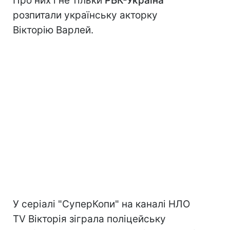
Про них і не тільки
РБК-Україна
розпитали українську акторку
Вікторію Варлей.
У серіалі "СуперКопи" на каналі НЛО
TV Вікторія зіграла поліцейську