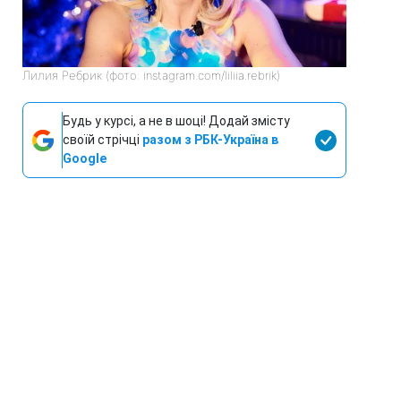
Лилия Ребрик (фото: instagram.com/liliia.rebrik)
Будь у курсі, а не в шоці! Додай змісту
своїй стрічці
разом з РБК-Україна в
Google