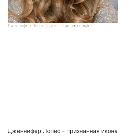
Дженнифер Лопес (фото: instagram.com/jlo)
Дженнифер Лопес - признанная икона