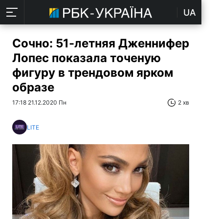
UA
Сочно: 51-летняя Дженнифер
Лопес показала точеную
фигуру в трендовом ярком
образе
17:18 21.12.2020 Пн
2 хв
LITE