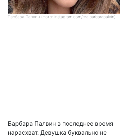
Барбара Палвин (фото: instagram.com/realbarbarapalvin)
Барбара Палвин в последнее время
нарасхват. Девушка буквально не