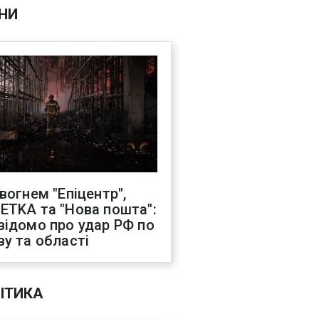
НИ
 вогнем "Епіцентр",
ETKA та "Нова пошта":
відомо про удар РФ по
ву та області
ІТИКА