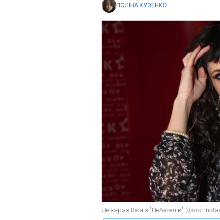
ПОЛІНА КУЗЕНКО
Де зараз Віка з "НеАнгелів" (фото: inst