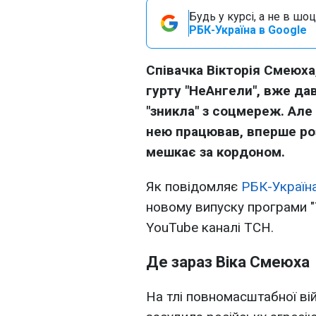
Будь у курсі, а не в шоц
РБК-Україна в Google
Співачка Вікторія Смеюха
гурту "НеАнгели", вже дав
"зникла" з соцмереж. Але 
нею працював, вперше роз
мешкає за кордоном.
Як повідомляє
РБК-Україн
новому випуску програми "
YouTube каналі ТСН.
Де зараз Віка Смеюха
На тлі повномасштабної ві