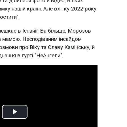
 та ділилася фото й відео, в яких
ку нашій країні. Але влітку 2022 року
остити".
мешкає в Іспанії. Ба більше, Морозов
а мамою. Несподіваним інсайдом
розмови про Віку та Славу Камінську, й
нання в гурті "НеАнгели".
Play