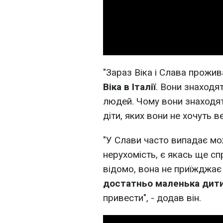
"Зараз Віка і Слава прожи
Віка в Італії
. Вони знаходя
людей. Чому вони знаходят
діти, яких вони не хочуть в
"У Слави часто випадає мо
нерухомість, є якась ще спр
відомо, вона не приїжджає
достатньо маленька дит
привести", - додав він.