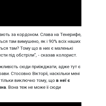
Video
вають за кордоном. Слава на Тенерифе,
ться там вимушено, як і 90% всіх наших
ься там? Тому що в них є маленькі
ести під обстріли", - сказав колорист.
жливість сюди приїжджати, адже тут є
ави. Стосовно Вікторії, наскільки мені
 тільки виключно тому, що
в неї є
ина
. Вона теж не може її сюди