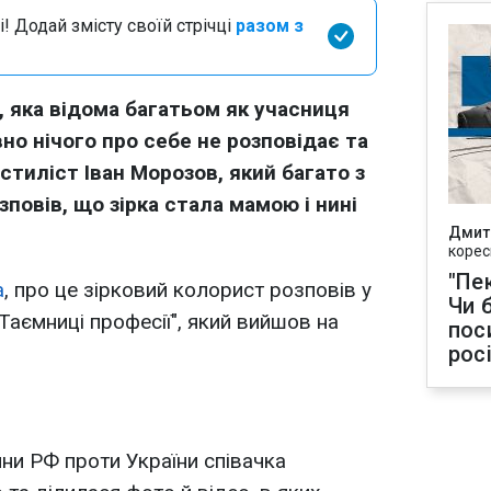
і! Додай змісту своїй стрічці
разом з
, яка відома багатьом як учасниця
но нічого про себе не розповідає та
стиліст Іван Морозов, який багато з
повів, що зірка стала мамою і нині
Дмит
корес
"Пек
а
, про це зірковий колорист розповів у
Чи 
Таємниці професії", який вийшов на
пос
рос
йни РФ проти України співачка