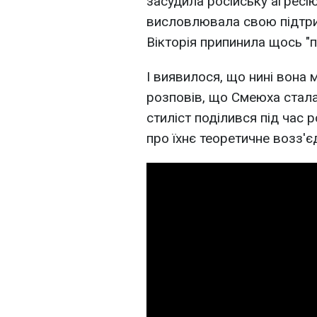
засудила російську агресію
висловлювала свою підтрим
Вікторія припинила щось "п
І виявилося, що нині вона 
розповів, що Смеюха стал
стиліст поділився під час 
про їхнє теоретичне возз'єд