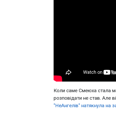
Коли саме Смеюха стала ма
розповідати не став. Але в
"НеАнгелів" натякнула на 