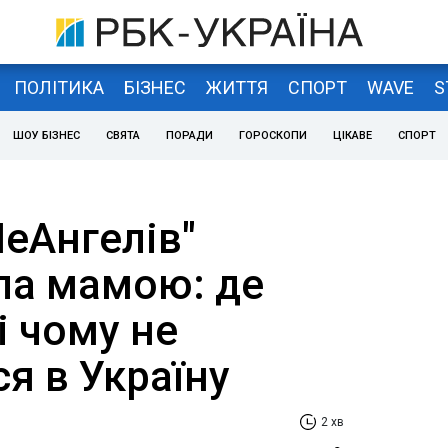
ПОЛІТИКА
БІЗНЕС
ЖИТТЯ
СПОРТ
WAVE
S
ШОУ БІЗНЕС
СВЯТА
ПОРАДИ
ГОРОСКОПИ
ЦІКАВЕ
СПОРТ
еАнгелів"
ла мамою: де
і чому не
я в Україну
2 хв