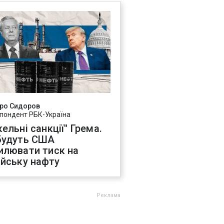
ро Сидоров
пондент РБК-Україна
ельні санкції" Грема.
будуть США
илювати тиск на
ійську нафту