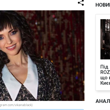
НОВИ
Під
ROZ
що 
Киє
АНАЛ
agram.com/vikanablack)