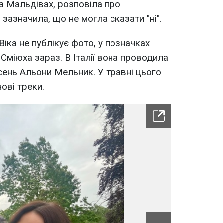
на Мальдівах, розповіла про
зазначила, що не могла сказати "ні".
Віка не публікує фото, у позначках
Сміюха зараз. В Італії вона проводила
сень Альони Мельник. У травні цього
ові треки.