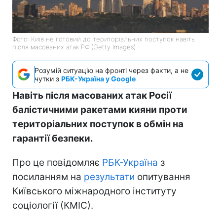
Фото: Київ не готовий до територіальних поступок навіть
після масованих атак РФ (Getty Images)
Розумій ситуацію на фронті через факти, а не
чутки з
РБК-Україна у Google
Навіть після масованих атак Росії
балістичними ракетами кияни проти
територіальних поступок в обмін на
гарантії безпеки.
Про це повідомляє
РБК-Україна
з
посиланням на
результати
опитування
Київського міжнародного інституту
соціології (КМІС).