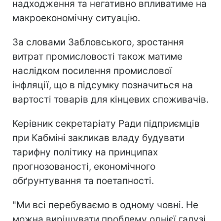
надходження та негативно впливатиме на
макроекономічну ситуацію.
За словами Забловського, зростання
витрат промисловості також матиме
наслідком посилення промислової
інфляції, що в підсумку позначиться на
вартості товарів для кінцевих споживачів.
Керівник секретаріату Ради підприємців
при Кабміні закликав владу будувати
тарифну політику на принципах
прогнозованості, економічного
обґрунтування та поетапності.
"Ми всі перебуваємо в одному човні. Не
можна вирішувати проблему однієї галузі