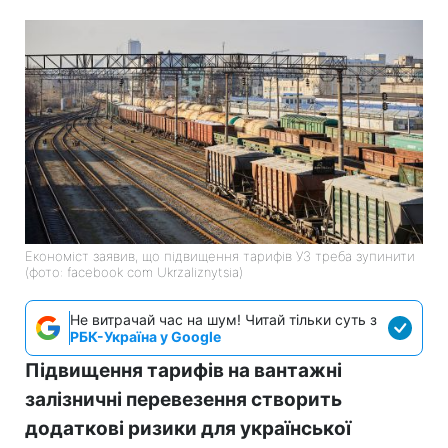
Економіст заявив, що підвищення тарифів УЗ треба зупинити
(фото: facebook com Ukrzaliznytsia)
Не витрачай час на шум! Читай тільки суть з
РБК-Україна у Google
Підвищення тарифів на вантажні
залізничні перевезення створить
додаткові ризики для української