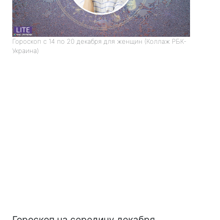
Гороскоп с 14 по 20 декабря для женщин (Коллаж РБК-
Украина)
Гороскоп на середину декабря