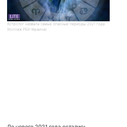
Астролог назвала самые опасные периоды 2021 года
(Коллаж РБК-Украина)
До нового 2021 года остались