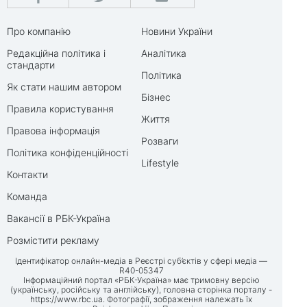
Про компанію
Новини України
Редакційна політика і
Аналітика
стандарти
Політика
Як стати нашим автором
Бізнес
Правила користування
Життя
Правова інформація
Розваги
Політика конфіденційності
Lifestyle
Контакти
Команда
Вакансії в РБК-Україна
Розмістити рекламу
Ідентифікатор онлайн-медіа в Реєстрі суб’єктів у сфері медіа —
R40-05347
Інформаційний портал «РБК-Україна» має тримовну версію
(українську, російську та англійську), головна сторінка порталу -
https://www.rbc.ua
. Фотографії, зображення належать їх