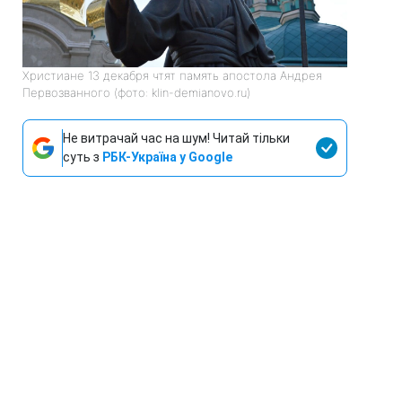
Христиане 13 декабря чтят память апостола Андрея
Первозванного (фото: klin-demianovo.ru)
Не витрачай час на шум! Читай тільки
суть з
РБК-Україна у Google