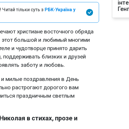
інт
Ген
 Читай тільки суть з
РБК-Україна у
ечают христиане восточного обряда
В этот большой и любимый многими
теле и чудотворце принято дарить
, поддерживать близких и друзей
являть заботу и любовь.
 и милые поздравления в День
льно растрогают дорогого вам
литься праздничным светлым
иколая в стихах, прозе и