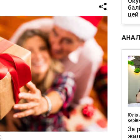
Оку
бал
цей
АНАЛ
Юлія
керів
За р
жал
)