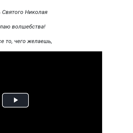
ь Святого Николая
лаю волшебства!
се то, чего желаешь,
Play
Video