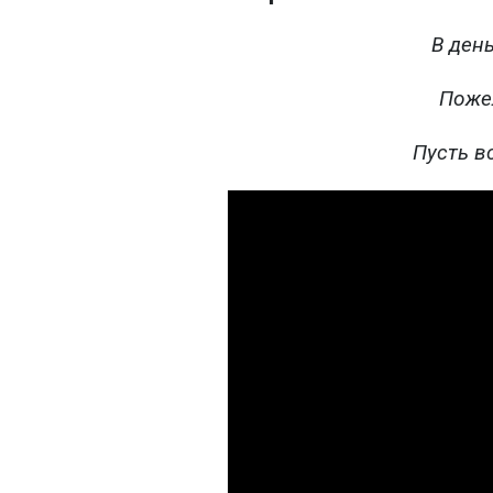
В ден
Поже
Пусть в