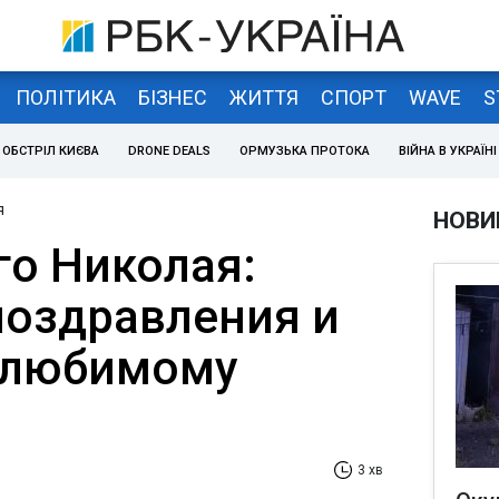
ПОЛІТИКА
БІЗНЕС
ЖИТТЯ
СПОРТ
WAVE
S
ОБСТРІЛ КИЄВА
DRONE DEALS
ОРМУЗЬКА ПРОТОКА
ВІЙНА В УКРАЇНІ
я
НОВИ
го Николая:
оздравления и
 любимому
3 хв