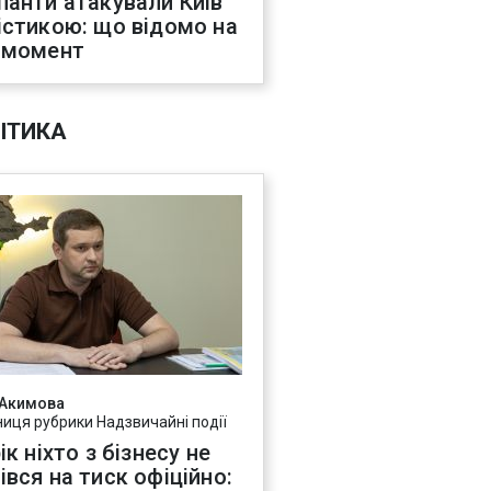
панти атакували Київ
істикою: що відомо на
 момент
ІТИКА
 Акимова
ниця рубрики Надзвичайні події
ік ніхто з бізнесу не
івся на тиск офіційно: