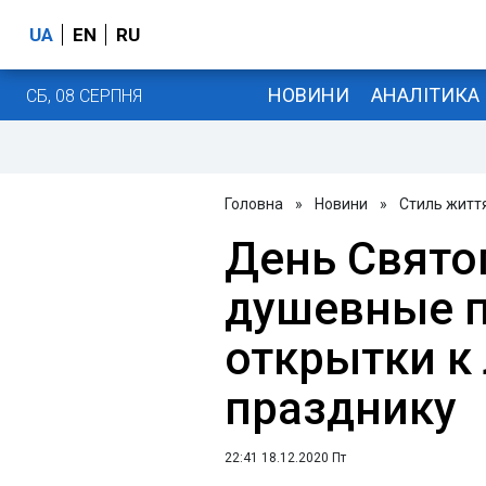
UA
EN
RU
НОВИНИ
АНАЛІТИКА
СБ, 08 СЕРПНЯ
Головна
»
Новини
»
Стиль житт
День Свято
душевные п
открытки к
празднику
22:41 18.12.2020 Пт