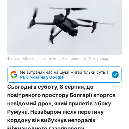
Фото: подібні безпілотники важко виявляти (Getty Images)
Не витрачай час на шум! Читай тільки суть з
РБК-Україна у Google
Сьогодні в суботу, 8 серпня, до
повітряного простору Болгарії вторгся
невідомий дрон, який прилетів з боку
Румунії. Незабаром після перетину
кордону він вибухнув неподалік
міжнародного газопроводу.